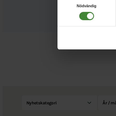
Nödvändig
Nyhetskategori
År / Måna