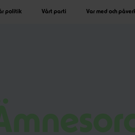
r politik
Vårt parti
Var med och påver
Ämnesor