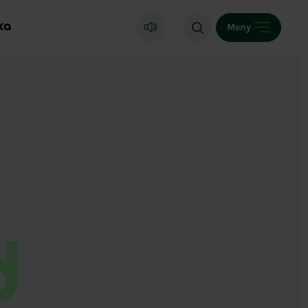
ka
Meny
d