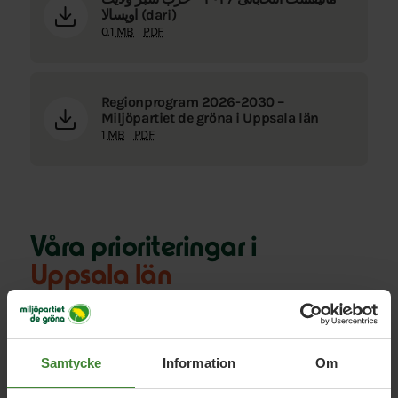
اوپسالا (dari)
0.1
MB
PDF
Regionprogram 2026-2030 –
Miljöpartiet de gröna i Uppsala län
1
MB
PDF
Våra
prioriteringar i
Uppsala län
En jämlik och nära vård i vardagen
Samtycke
Information
Om
Miljöpartiet i Uppsala län vill skapa en jämlik och nära
vård med bättre tillgång till psykisk hälsa, stärkt