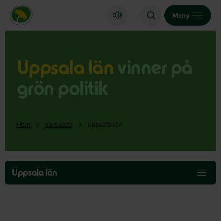
Miljöpartiet de gröna, startsida
Meny
Uppsala län
vinner på
grön politik
Hem
Vårt parti
Uppsala län
Hoppa
över
Uppsala län
menyn