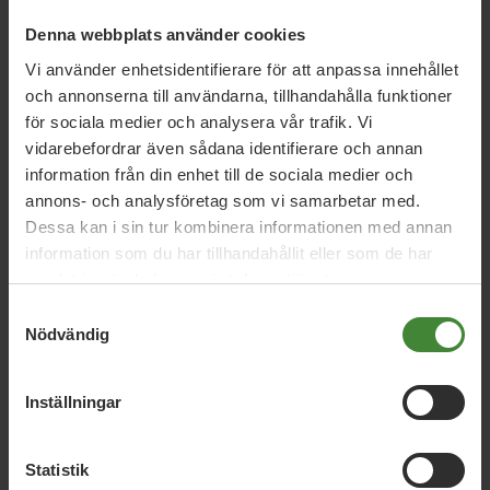
kvinnovård och vård nära människor i hela länet.
Denna webbplats använder cookies
Vi använder enhetsidentifierare för att anpassa innehållet
En rättvis klimatomställning
och annonserna till användarna, tillhandahålla funktioner
Miljöpartiet i Uppsala län vill genomföra en rättvis
för sociala medier och analysera vår trafik. Vi
klimatomställning i hela länet med hållbara
vidarebefordrar även sådana identifierare och annan
transporter, förnybar energi och stärkt naturvård.
information från din enhet till de sociala medier och
annons- och analysföretag som vi samarbetar med.
Dessa kan i sin tur kombinera informationen med annan
Hållbart resande i hela länet
information som du har tillhandahållit eller som de har
Miljöpartiet i Uppsala län vill göra det enklare och
samlat in när du har använt deras tjänster.
billigare att resa hållbart i hela länet genom bättre
Samtyckesval
kollektivtrafik, fler cykelvägar och utbyggd spårtrafik.
Nödvändig
Inställningar
Våra frågor A-Ö
Statistik