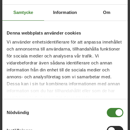
Samtycke
Information
Om
Denna webbplats använder cookies
Vi använder enhetsidentifierare för att anpassa innehållet
och annonserna till användarna, tillhandahålla funktioner
för sociala medier och analysera vår trafik. Vi
Engagera dig för en
hållbar
vidarebefordrar även sådana identifierare och annan
framtid
tillsammans med
information från din enhet till de sociala medier och
annons- och analysföretag som vi samarbetar med.
oss i Miljöpartiet.
Dessa kan i sin tur kombinera informationen med annan
information som du har tillhandahållit eller som de har
Vi i Miljöpartiet vill bygga en hållbar framtid, där vi
samlat in när du har använt deras tjänster.
människor tar hand om varandra och vår planet. Vill du
hjälpa till?
Samtyckesval
Nödvändig
Engagera dig