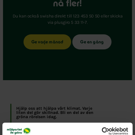
nå fler!
Du kan också swisha direkt till 123 453 50 50 eller skicka
via plusgiro 5 33 11-7.
Ge varje månad
Ge en gång
Hjälp oss att hjälpa vårt klimat. Varje
liten del gör skillnad. Bli en del av den
gröna rörelsen idag.
Katrin Wissing
Partisekreterare