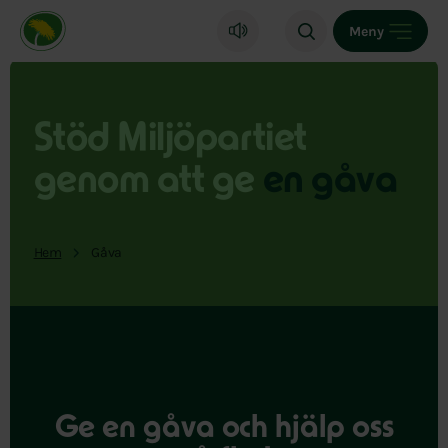
Miljöpartiet de gröna, startsida
Meny
Stöd Miljöpartiet
genom att ge
en gåva
Hem
Gåva
Ge en gåva och hjälp oss