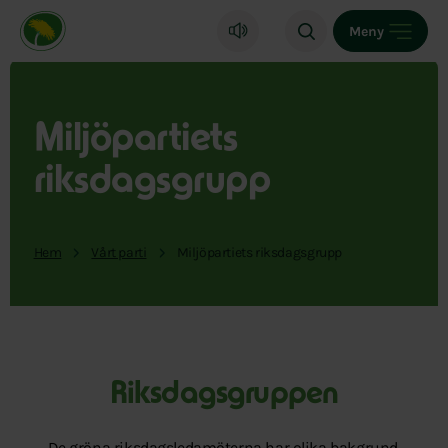
Miljöpartiet de gröna, startsida
Meny
Miljöpartiets
riksdagsgrupp
Hem
Vårt parti
Miljöpartiets riksdagsgrupp
Riksdagsgruppen
De gröna riksdagsledamöterna har olika bakgrund,