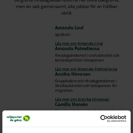
men en sak gemensamt; alla jobbar för en hållbar
värld.
Amanda Lind
Språkrör
Läs mer om Amanda Lind
Amanda Palmstierna
Riksdagsledamot i civilutskottet och
bostadspolitisk talesperson
Läs mer om Amanda Palmstierna
Annika Hirvonen
Gruppledare och riksdagsledamot i
Skatteutskottet och talesperson för
migration.
Läs mer om Annika Hirvonen
Camilla Hansén
Vice gruppledare och riksdagsledamot
i utbildningsutskottet, med ansvar för
partiets politik för förskola, skola,
högre utbildning och forskning.