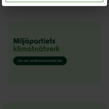
Miljöpartiets
klimatnätverk
Läs mer om klimatnätverket här