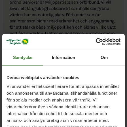
Gröna Seniorer är Miljöpartiets seniorförbund. Vi vill
leva i ett långsiktigt solidariskt samhälle där gröna
värden har en naturlig plats. Förbundet samlar
seniorer som bidrar med erfarenhet och engagemang
för att stärka både miljöpolitiken och äldres villkor. Ett
gott åldrande förutsätter en god hälsa, rimlig ekonomi,
psykiskt välbefinnande och trygghet – frågor vi driver
med kraft inom Miljöpartiet.
Samtycke
Information
Om
Miljöpartiets seniorförbund
Denna webbplats använder cookies
Vi använder enhetsidentifierare för att anpassa innehållet
och annonserna till användarna, tillhandahålla funktioner
för sociala medier och analysera vår trafik. Vi
vidarebefordrar även sådana identifierare och annan
information från din enhet till de sociala medier och
Miljöpartiet i
annons- och analysföretag som vi samarbetar med.
Europaparlamentet