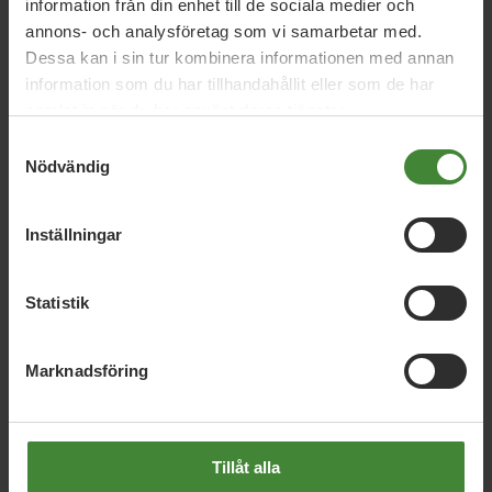
Nyheter
information från din enhet till de sociala medier och
annons- och analysföretag som vi samarbetar med.
Dessa kan i sin tur kombinera informationen med annan
information som du har tillhandahållit eller som de har
samlat in när du har använt deras tjänster.
Nyhetskategori
Samtyckesval
Nödvändig
År / Månad
Inställningar
Sök i nyheter
Statistik
Visa resultat
Marknadsföring
Tillåt alla