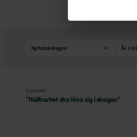
Nyhetskategori
År / Måna
16 juni 2021
”Hållbarhet ska löna sig i skogen”