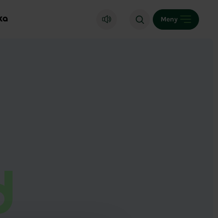
ka
Meny
d