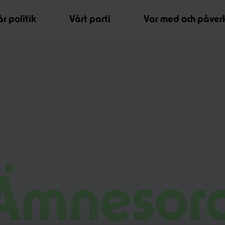
r politik
Vårt parti
Var med och påver
Ämnesor