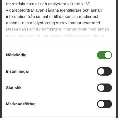
Nyheter
för sociala medier och analysera vår trafik. Vi
vidarebefordrar även sådana identifierare och annan
information från din enhet till de sociala medier och
annons- och analysföretag som vi samarbetar med.
Nyhetskategori
Dessa kan i sin tur kombinera informationen med annan
information som du har tillhandahållit eller som de har
samlat in när du har använt deras tjänster.
År / Månad
Samtyckesval
Nödvändig
Sök i nyheter
Inställningar
Statistik
Visa resultat
Marknadsföring