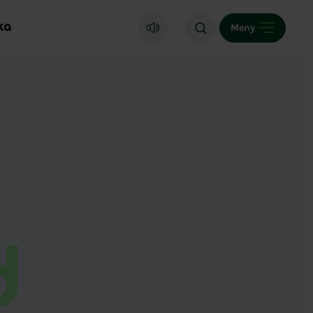
ka
Meny
d