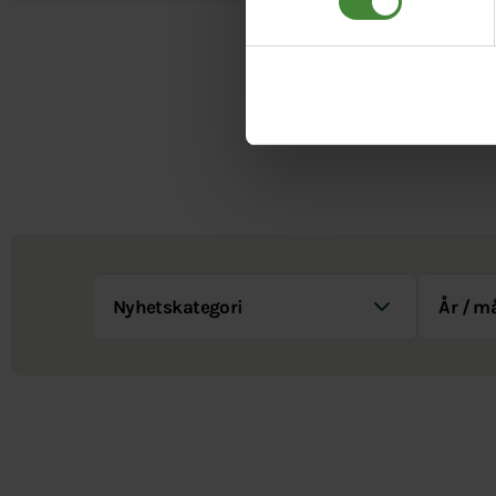
Nyhetskategori
År / Måna