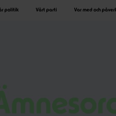
r politik
Vårt parti
Var med och påver
Ämnesor