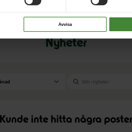
Avvisa
Nyheter
d
Sök i nyheter
Kunde inte hitta några poste