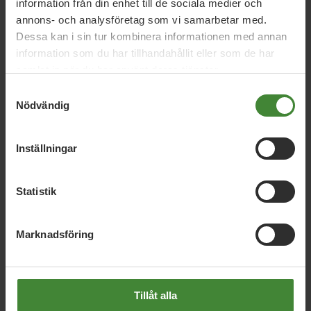
Nyheter
information från din enhet till de sociala medier och
annons- och analysföretag som vi samarbetar med.
Dessa kan i sin tur kombinera informationen med annan
information som du har tillhandahållit eller som de har
samlat in när du har använt deras tjänster.
Nyhetskategori
Samtyckesval
Nödvändig
År / Månad
Inställningar
Sök i nyheter
Statistik
Visa resultat
Marknadsföring
Tillåt alla