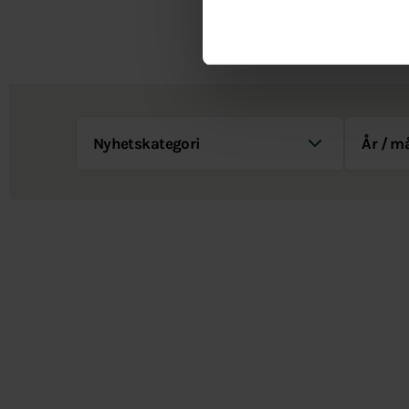
Nyhetskategori
År / Måna