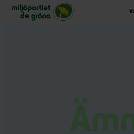
Miljöpartiet de gröna, startsida
Vå
Ämn