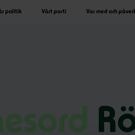
r politik
Vårt parti
Var med och påver
esord
Rö