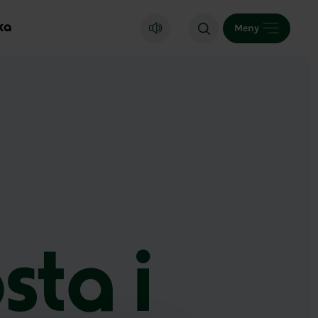
ka
Meny
sta i