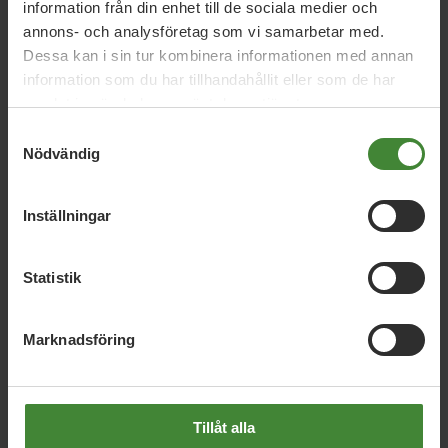
Nyheter
information från din enhet till de sociala medier och
annons- och analysföretag som vi samarbetar med.
Dessa kan i sin tur kombinera informationen med annan
information som du har tillhandahållit eller som de har
samlat in när du har använt deras tjänster.
Nyhetskategori
Samtyckesval
Nödvändig
År / Månad
Inställningar
Sök i nyheter
Statistik
Visa resultat
Marknadsföring
Tillåt alla