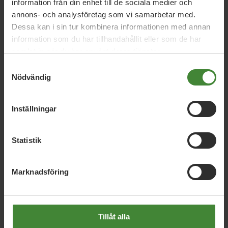
Nyheter
information från din enhet till de sociala medier och
annons- och analysföretag som vi samarbetar med.
Dessa kan i sin tur kombinera informationen med annan
information som du har tillhandahållit eller som de har
samlat in när du har använt deras tjänster.
Nyhetskategori
Samtyckesval
Nödvändig
År / Månad
Inställningar
Sök i nyheter
Statistik
Visa resultat
Marknadsföring
Tillåt alla