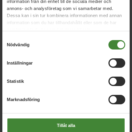
Nyheter
information från din enhet till de sociala medier och
annons- och analysföretag som vi samarbetar med.
Dessa kan i sin tur kombinera informationen med annan
information som du har tillhandahållit eller som de har
samlat in när du har använt deras tjänster.
Nyhetskategori
Samtyckesval
Nödvändig
År / Månad
Inställningar
Sök i nyheter
Statistik
Visa resultat
Marknadsföring
Tillåt alla