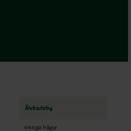
Älvkarleby
Hoppa
över
Viktiga frågor
menyn