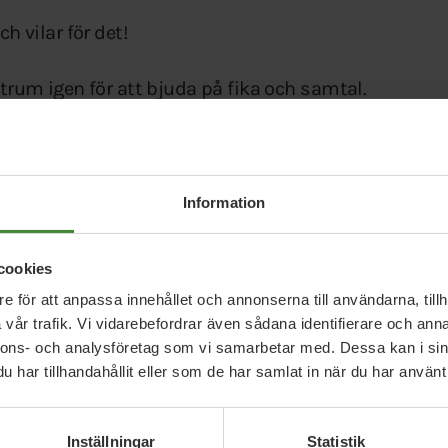
h vilar för det!
ntrum igen för att bjuda på fika och samtal.
alresultatet? Eller om något annat du tycker är
Information
cookies
e för att anpassa innehållet och annonserna till användarna, tillh
vår trafik. Vi vidarebefordrar även sådana identifierare och anna
nnons- och analysföretag som vi samarbetar med. Dessa kan i sin
har tillhandahållit eller som de har samlat in när du har använt 
Inställningar
Statistik