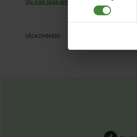
Du kan läsa om det här också.
VÄLKOMMEN!