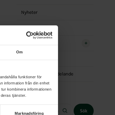
Nyheter
Våra politiker
Sociala media
Om
Event
Transparensmeddelande
andahålla funktioner för
n information från din enhet
 tur kombinera informationen
deras tjänster.
Fritext
Sök
Marknadsföring