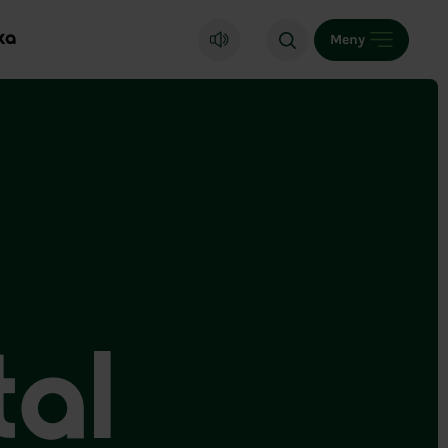
ka
Meny
tal