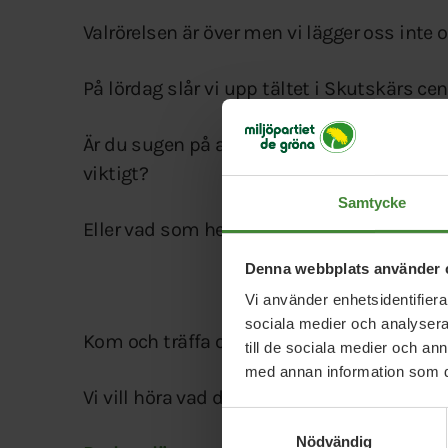
Valrörelsen är över men vi lägger oss inte oc
På lördag slår vi upp tältet i Skutskärs ce
Är du sugen på att fika lite och prata om v
viktigt?
Samtycke
Eller vad som helst!
Denna webbplats använder 
Vi använder enhetsidentifierar
sociala medier och analysera 
Kom och träffa oss!
till de sociala medier och a
med annan information som du 
Vi vill höra vad du tycker!
Samtyckesval
Nödvändig