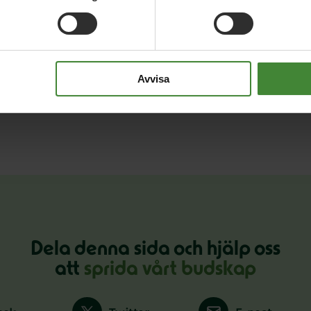
Avvisa
Dela denna sida och hjälp oss
att
sprida vårt budskap