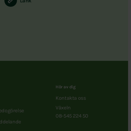
Länk
Hör av dig
Kontakta oss
Växeln
redogörelse
08-545 224 50
ddelande