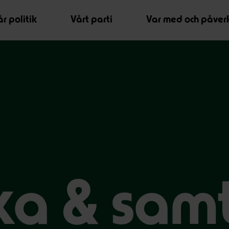
r politik
Vårt parti
Var med och påver
ka & sam