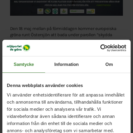
Den 18 maj mellan på förmiddagen kommer europeiska
gröna runt Östersjön att bada under parollen ”skydda
haven- rösta grönt”.
Nya mätningar visar att många känner en stark oro för hur
våra hav mår och ser att det krävs att EU har en
Samtycke
Information
Om
sammanhållen politik för att rädda haven.
De europeiska gröna partierna har ett särsk
ilt engagemang för
Östersjön. Därför driver den gröna gruppen i EU-parlamentet krav på
Denna webbplats använder cookies
att stoppa övergödning och platsskräp- det finns förslag på skyddade
Vi använder enhetsidentifierare för att anpassa innehållet
områden för att säkra biodiversitet och fiske.
och annonserna till användarna, tillhandahålla funktioner
för sociala medier och analysera vår trafik. Vi
De gröna i Europa med
Isabella Lövin
i spetsen ser också
vidarebefordrar även sådana identifierare och annan
hur viktigt det är att vi hejdar klimatförändringarna för
information från din enhet till de sociala medier och
havens skull.
annons- och analysföretag som vi samarbetar med.