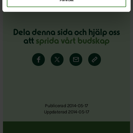
Dela denna sida och hjälp oss
att
sprida vårt budskap
Publicerad 2014-05-17
Uppdaterad 2014-05-17