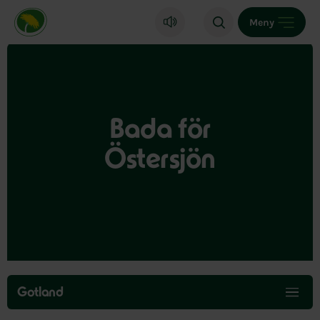
Miljöpartiet de gröna, startsida
Meny
Bada för
Östersjön
Hoppa
över
Gotland
menyn