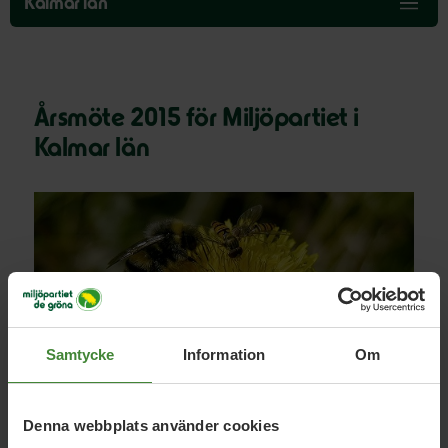
över
Kalmar län
menyn
Årsmöte 2015 för Miljöpartiet i
Kalmar län
Samtycke
Information
Om
Denna webbplats använder cookies