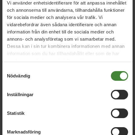
Vi använder enhetsidentifierare för att anpassa innehållet
och annonserna till användarna, tillhandahålla funktioner
för sociala medier och analysera vår trafik. Vi
Söndag den 19 april kl. 11.00 är det Årsmöte för MP Kalmar
vidarebefordrar även sådana identifierare och annan
län.
information från din enhet till de sociala medier och
annons- och analysföretag som vi samarbetar med.
Mer information kommer.
Dessa kan i sin tur kombinera informationen med annan
information som du har tillhandahållit eller som de har
Eva-Karin Holgersson, Regionsekr.
samlat in när du har använt deras tjänster.
Samtyckesval
Nödvändig
Inställningar
Statistik
Dela denna sida och hjälp oss
att
sprida vårt budskap
Marknadsföring