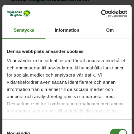
Datum: Söndag den 19 januari 2014.
Samtycke
Information
Om
Plats: i Kalmar.
Denna webbplats använder cookies
OBS! Se mejl fredag den 17 januari där information ges om
byta av lokal!
Vi använder enhetsidentifierare för att anpassa innehållet
och annonserna till användarna, tillhandahålla funktioner
Tid kommer att avsättas för kandidatpresentationer.
för sociala medier och analysera vår trafik. Vi
vidarebefordrar även sådana identifierare och annan
Se vidare information i kommande medlemsutskick.
information från din enhet till de sociala medier och
annons- och analysföretag som vi samarbetar med.
Mötet börjar kl. 11.00 och håller på till (senast) kl. 17.00.
Dessa kan i sin tur kombinera informationen med annan
information som du har tillhandahållit eller som de har
samlat in när du har använt deras tjänster.
Samtyckesval
Välkomna!
Nödvändig