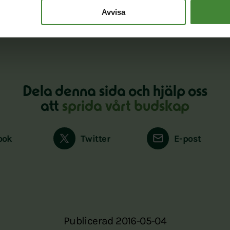
Avvisa
Dela denna sida och hjälp oss
att
sprida vårt budskap
ook
Twitter
E-post
Publicerad 2016-05-04