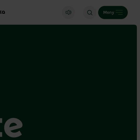
ka
Meny
te