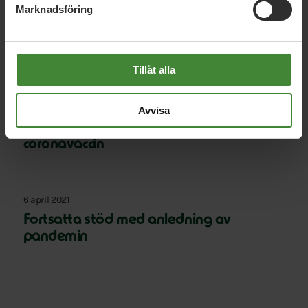
Marknadsföring
15 april 2021
Vi budgetsatsar 45 miljarder för att ta
Sverige ur krisen
Tillåt alla
14 april 2021
Avvisa
Miljardsatsning på global tillgång till
coronavaccin
6 april 2021
Fortsatta stöd med anledning av
pandemin