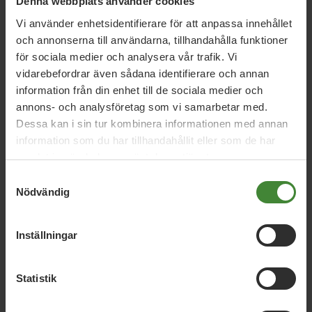
Denna webbplats använder cookies
Nyheter
Vi använder enhetsidentifierare för att anpassa innehållet
och annonserna till användarna, tillhandahålla funktioner
för sociala medier och analysera vår trafik. Vi
vidarebefordrar även sådana identifierare och annan
Nyhetskategori
information från din enhet till de sociala medier och
annons- och analysföretag som vi samarbetar med.
År / Månad
Dessa kan i sin tur kombinera informationen med annan
information som du har tillhandahållit eller som de har
samlat in när du har använt deras tjänster.
Sök i nyheter
Samtyckesval
Nödvändig
Visa resultat
Inställningar
Statistik