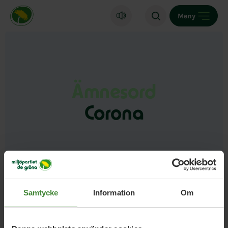
Miljöpartiet de gröna, startsida
Meny
Ämnesord
Corona
Samtycke
Information
Om