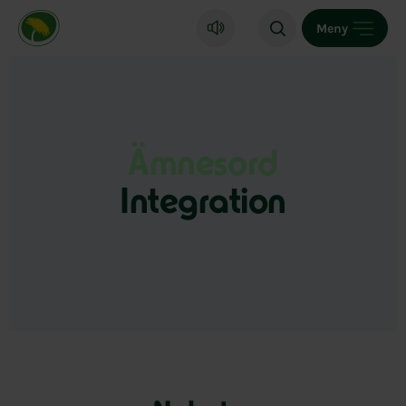
Miljöpartiet de gröna, startsida
Meny
Ämnesord
Integration