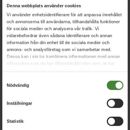
Denna webbplats använder cookies
Vi använder enhetsidentifierare för att anpassa innehållet
och annonserna till användarna, tillhandahålla funktioner
Kommunen borde stötta och stärka våra lokala aktörer och
för sociala medier och analysera vår trafik. Vi
vårt lokala civilsamhälle. Genom att skapa en bättre
vidarebefordrar även sådana identifierare och annan
infrastruktur för detta med lokaler, anpassade avtal och
ett medvetet, långsiktigt stöd från kommunens håll kan vi
information från din enhet till de sociala medier och
både göra just det och bli en mer attraktiv kommun att bo
annons- och analysföretag som vi samarbetar med.
i. Läs vår debattartikel i Corren:
Dessa kan i sin tur kombinera informationen med annan
https://corren.se/debatt/artikel/vi-maste-stotta-vara-
information som du har tillhandahållit eller som de har
lokala-lantbrukare/r9xeg45r?
samlat in när du har använt deras tjänster.
fbclid=IwAR2xib_5gWPaMJ_YTamIS1XXCZNnuw1v-
fDBu0vIPLbocSjgMLhVKVSUSBs
Samtyckesval
Nödvändig
Inställningar
Statistik