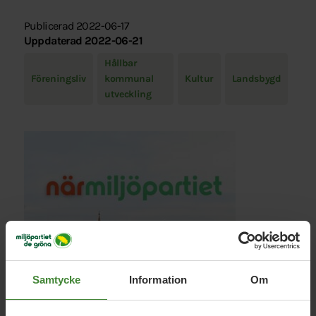
Publicerad 2022-06-17
Uppdaterad 2022-06-21
Hållbar
Föreningsliv
kommunal
Kultur
Landsbygd
utveckling
Samtycke
Information
Om