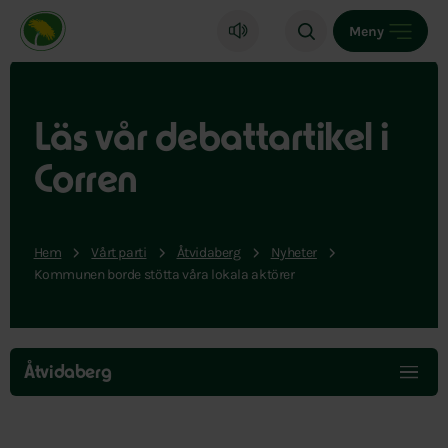
Miljöpartiet de gröna, startsida
Meny
Läs vår debattartikel i
Corren
Hem
Vårt parti
Åtvidaberg
Nyheter
Kommunen borde stötta våra lokala aktörer
Hoppa
över
Åtvidaberg
menyn