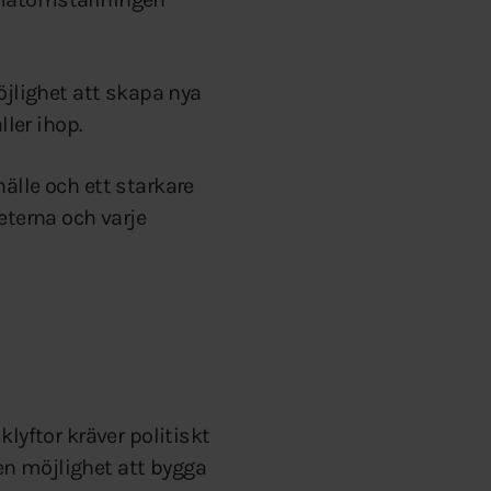
öjlighet att skapa nya
ller ihop.
älle och ett starkare
eterna och varje
lyftor kräver politiskt
 en möjlighet att bygga