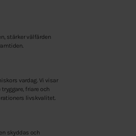
n, stärker välfärden
framtiden.
skors vardag. Vi visar
tryggare, friare och
tioners livskvalitet.
uren skyddas och