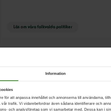
Möt våra
politiker
Läs om våra folkvalda politiker
Information
cookies
e för att anpassa innehållet och annonserna till användarna, tillh
erade
frågor
vår trafik. Vi vidarebefordrar även sådana identifierare och anna
nnons- och analysföretag som vi samarbetar med. Dessa kan i sin