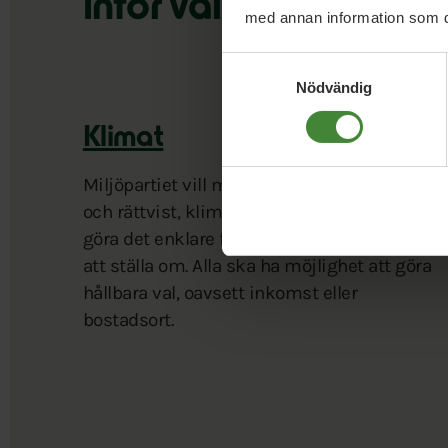
inför valet 2026
med annan information som du 
Samtyckesval
Nödvändig
Klimat
Miljöpartiet vill minska utsläppen snabbt
och rättvist, klimatanpassa Sverige och
göra det enklare för människor och företag
att ställa om. Alla ska ha möjlighet att göra
hållbara val, oavsett inkomst eller
bostadsort.