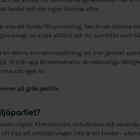
ela landet och där ingen lämnas efter.
 inte ett hinder för utveckling. Den är vår största m
ggare energi, en stark välfärd och ett samhälle som hå
r en rättvis klimatomställning, ett mer jämlikt samh
ljö. Vi står upp för demokratin, de mänskliga rättigh
rma sitt eget liv.
vinner på grön politik.
ljöpartiet?
rande vägval. Klimatkrisen, naturkrisen och växande k
 vill visa att omställningen inte är ett hinder – utan