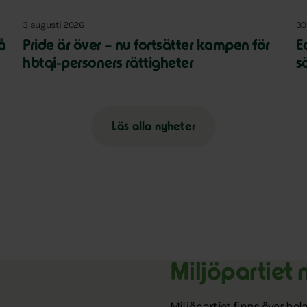
3 augusti 2026
30
på
Pride är över – nu fortsätter kampen för
E
hbtqi-personers rättigheter
s
Läs alla nyheter
Miljöpartiet 
Miljöpartiet finns över he