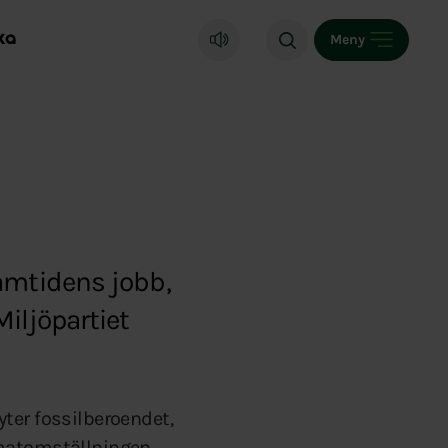
ka
Meny
ramtidens jobb,
iljöpartiet
ryter fossilberoendet,
imatomställningen