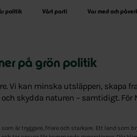
r politik
Vårt parti
Var med och påver
ner på grön politik
re. Vi kan minska utsläppen, skapa f
 och skydda naturen – samtidigt. För M
ge som är tryggare, friare och starkare. Ett land som b
r och tar ansvar för kommande generationer. Där kl