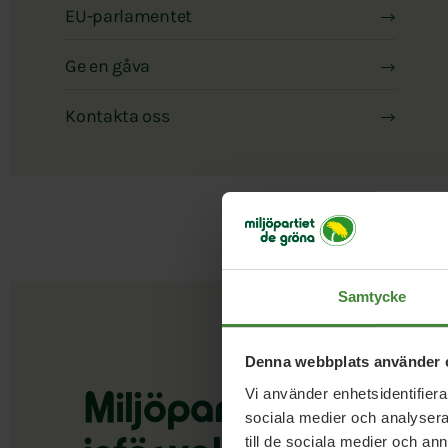
EU-parlamentet
Ge en gåva
Kontakta oss
Samtycke
Denna webbplats använder 
Vi använder enhetsidentifierar
Miljöpartiets
priorit
sociala medier och analysera 
till de sociala medier och a