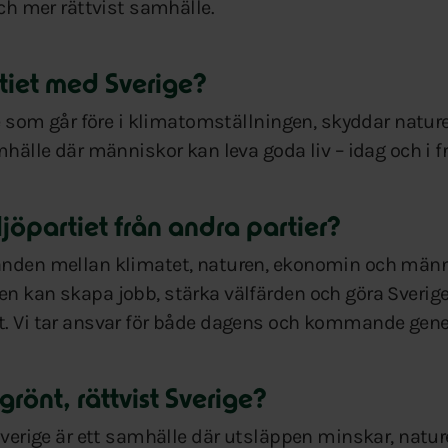
och mer rättvist samhälle.
rtiet med Sverige?
ge som går före i klimatomställningen, skyddar nature
mhälle där människor kan leva goda liv – idag och i 
iljöpartiet från andra partier?
anden mellan klimatet, naturen, ekonomin och männi
n kan skapa jobb, stärka välfärden och göra Sverige 
. Vi tar ansvar för både dagens och kommande genera
grönt, rättvist Sverige?
 Sverige är ett samhälle där utsläppen minskar, nat