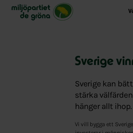
Miljöpartiet de gröna, startsida
Bli medlem i Miljöpartiet
Vå
Sverige vin
Sverige kan bätt
stärka välfärden
hänger allt ihop.
Vi vill bygga ett Sveri
investerar i människo