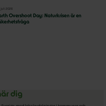
 juli 2026
arth Overshoot Day: Naturkrisen är en
äkerhetsfråga
när dig
la Sverige, med lokalavdelningar i kommuner och