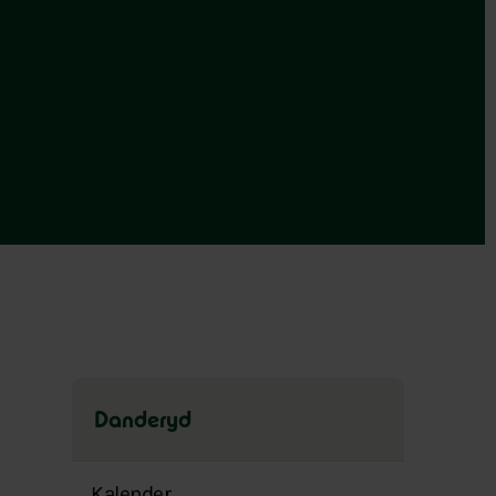
Danderyd
Hoppa
över
Kalender