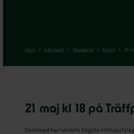
Hem
Vårt parti
Danderyd
Event
21 m
21 maj kl 18 på Träf
Danderyd har landets högsta klimatutsläpp p