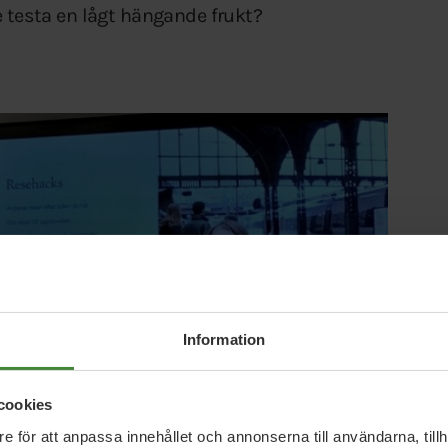
e testa en lågt hängande frukt?
Information
cookies
e för att anpassa innehållet och annonserna till användarna, tillh
tt föredrag med inspiration, råd och tips om att ta