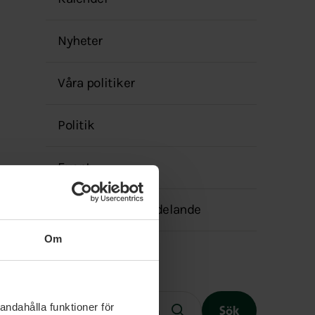
menyn
Nyheter
Våra politiker
Politik
Event
Transparensmeddelande
Om
Fritext
andahålla funktioner för
Sök