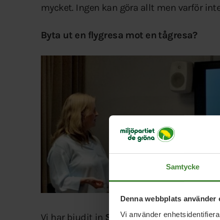
mycket. Ingen kan göra allt men varför int
Byta ut en flygresa mot en tågresa?
Samtycke
Denna webbplats använder 
Vi använder enhetsidentifierar
Vi har bjudit in
Susanna Elfors
att hålla e