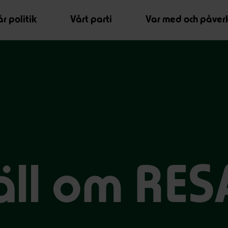
r politik
Vårt parti
Var med och påver
ll om RE