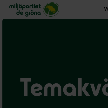
Miljöpartiet de gröna, startsida
Vå
Temakvä