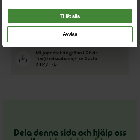
Se hela trygghetssatsningen på 35
åtgärder för att bygga ett starkare
Gävle som klarar klimatförändringar,
Tillåt alla
skapar en starkare välfärd och en
hoppfull framtid för barn och unga.
Avvisa
Miljöpartiet de gröna i Gävle –
Trygghetssatsning för Gävle
0.4
MB
PDF
Dela denna sida och hjälp oss