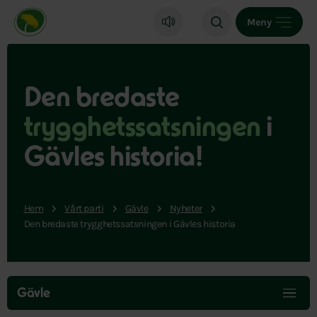
Miljöpartiet de gröna, startsida
Meny
Den bredaste
trygghetssatsningen
i
Gävles
historia!
Hem
Vårt parti
Gävle
Nyheter
Den bredaste trygghetssatsningen i Gävles historia
Hoppa
över
Gävle
menyn