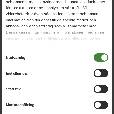
och annonserna till användarna, tillhandahålla funktioner
säger Emanuel Hort, nr 2 på partiets lista till
kommunfullmäktige och även riksdagskandidat.
för sociala medier och analysera vår trafik. Vi
vidarebefordrar även sådana identifierare och annan
information från din enhet till de sociala medier och
annons- och analysföretag som vi samarbetar med.
Dessa kan i sin tur kombinera informationen med annan
information som du har tillhandahållit eller som de har
samlat in när du har använt deras tjänster.
Samtyckesval
Nödvändig
Inställningar
Statistik
Marknadsföring