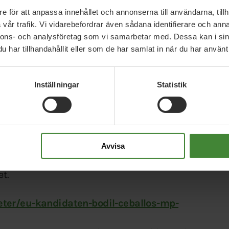
deras verksamhet ska komma kommunen och dess
e för att anpassa innehållet och annonserna till användarna, tillh
vår trafik. Vi vidarebefordrar även sådana identifierare och anna
tror att Wij gör mycket för Ockelbo och för vårt län
nnons- och analysföretag som vi samarbetar med. Dessa kan i sin
verksamheten där.
har tillhandahållit eller som de har samlat in när du har använt 
ringar som lokal matproduktion, besöks- och
Inställningar
Statistik
ionala utvecklingen genom att skapa ett attraktivt
i rehabiliterings- och folkhälsoarbetet. Vi vet att
älmående och goda livskvalitet.
Avvisa
n får vara kvar vid Högskolan i Gävle. Den betyder
et.
eter/eu-kandidaten-bodil-ceballos-mp-