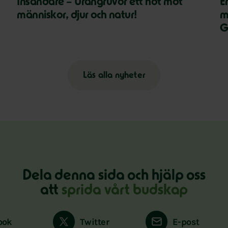
Insändare – Urangruvor ett hot mot
E
människor, djur och natur!
m
G
Läs alla nyheter
Dela denna sida och hjälp oss
att
sprida vårt budskap
ook
Twitter
E-post