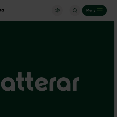
ka
Meny
atterar