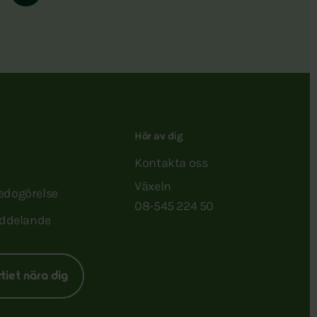
Hör av dig
Kontakta oss
Växeln
redogörelse
08-545 224 50
ddelande
rtiet nära dig