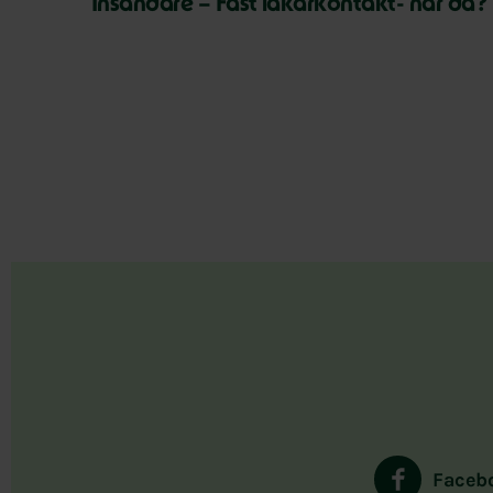
Insändare – Fast läkarkontakt- när då?
Faceb