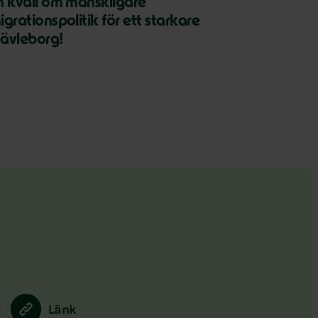
n kväll om mänskligare
igrationspolitik för ett starkare
ävleborg!
Länk