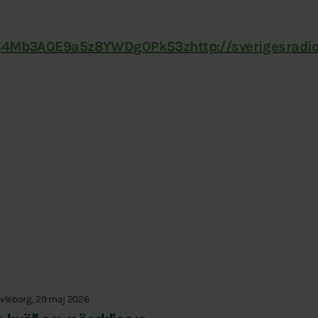
i84Mb3A0E9a5z8YWDg0Pk53z
http://sverigesradi
vleborg, 29 maj 2026