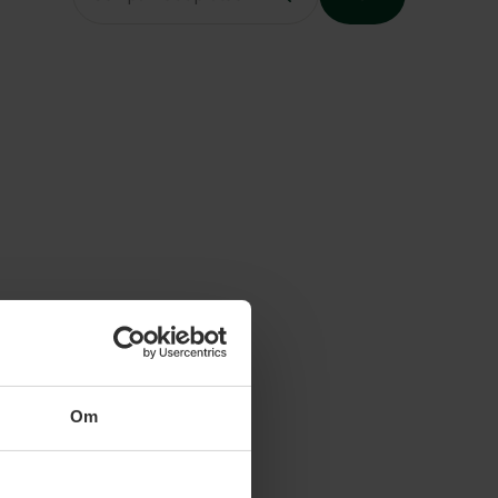
Slutet på menyn
Om