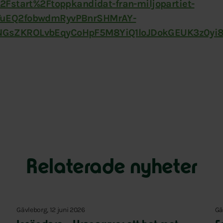
Fstart%2Ftoppkandidat-fran-miljopartiet-
TuEQ2fobwdmRyvPBnrSHMrAY-
NGsZKROLvbEqyCoHpF5M8YiQ1loJDokGEUK3z0y
Relaterade nyheter
Gävleborg, 12 juni 2026
Gä