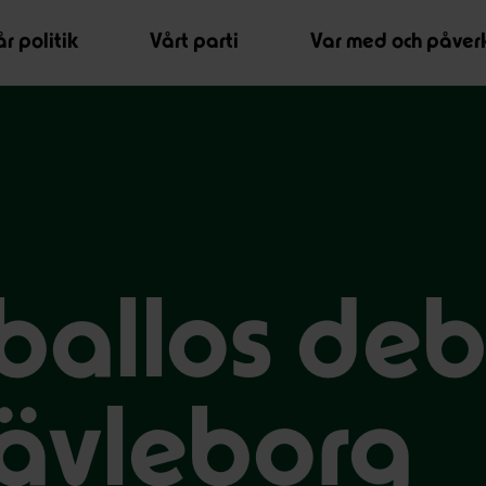
r politik
Vårt parti
Var med och påver
ballos deb
Gävleborg