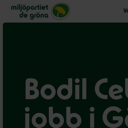
Miljöpartiet de gröna, startsida
Vå
Bodil Ce
jobb i 