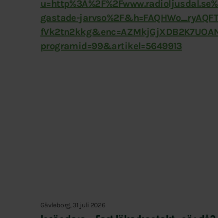
u=http%3A%2F%2Fwww.radioljusdal.se%2
gastade-jarvso%2F&h=FAQHWo_ryAQF
fVk2tn2kkg&enc=AZMkjGjXDB2K7UOA
programid=99&artikel=5649913
Gävleborg, 31 juli 2026