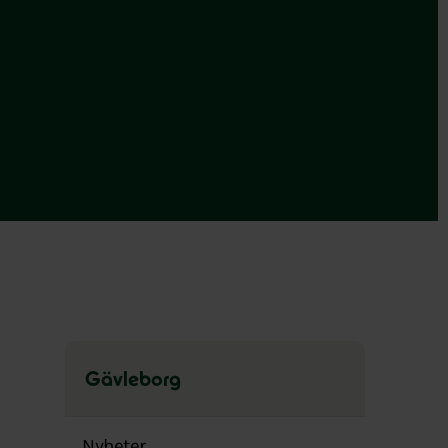
Gävleborg
Hoppa
över
Nyheter