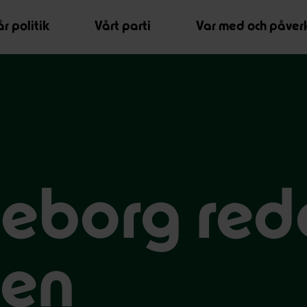
r politik
Vårt parti
Var med och påver
eborg redo
sen