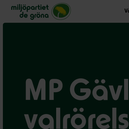
Miljöpartiet de gröna, startsida
Vå
MP Gävl
valrörel