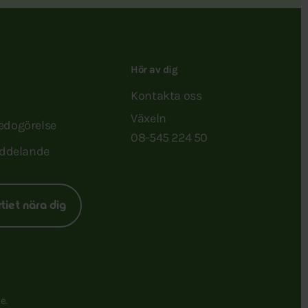
Hör av dig
Kontakta oss
Växeln
redogörelse
08-545 224 50
ddelande
rtiet nära dig
e.