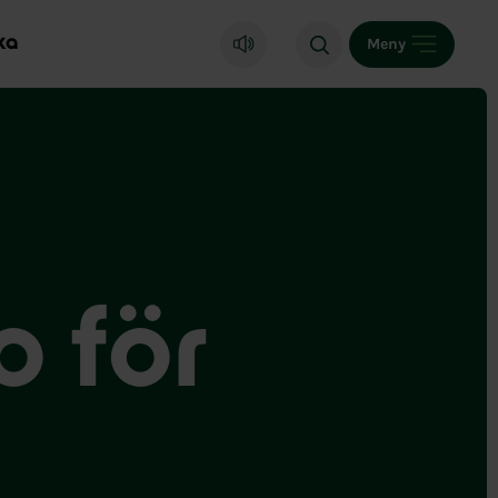
ka
Meny
 för