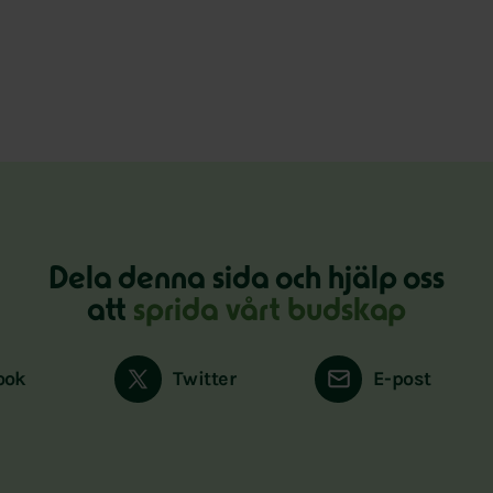
Dela denna sida och hjälp oss
att
sprida vårt budskap
ook
Twitter
E-post