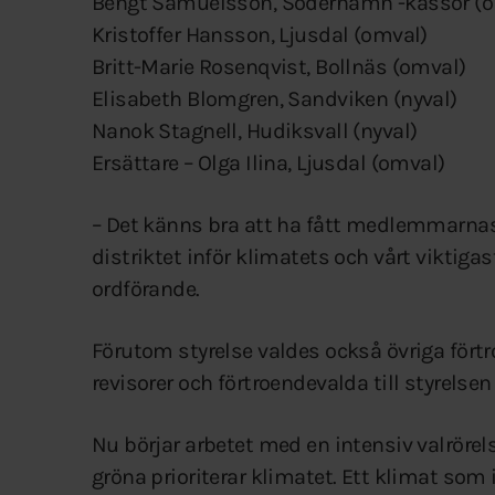
Bengt Samuelsson, Söderhamn -kassör (
Kristoffer Hansson, Ljusdal (omval)
Britt-Marie Rosenqvist, Bollnäs (omval)
Elisabeth Blomgren, Sandviken (nyval)
Nanok Stagnell, Hudiksvall (nyval)
Ersättare – Olga Ilina, Ljusdal (omval)
– Det känns bra att ha fått medlemmarnas 
distriktet inför klimatets och vårt viktiga
ordförande.
Förutom styrelse valdes också övriga fört
revisorer och förtroendevalda till styrelsen
Nu börjar arbetet med en intensiv valrörels
gröna prioriterar klimatet. Ett klimat so