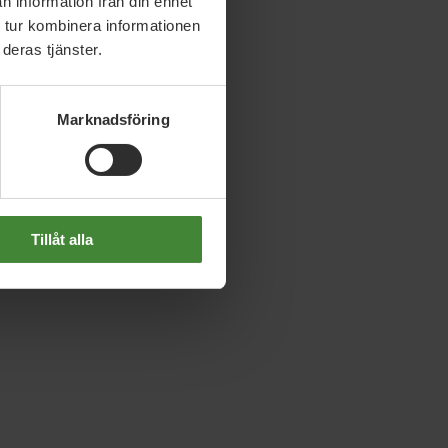
n information från din enhet
 tur kombinera informationen
deras tjänster.
Marknadsföring
Tillåt alla