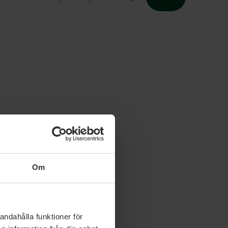
Slutet på menyn
Om
andahålla funktioner för