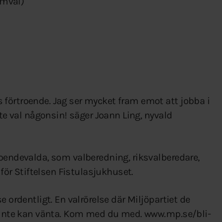
omval)
förtroende. Jag ser mycket fram emot att jobba i
ste val någonsin! säger Joann Ling, nyvald
roendevalda, som valberedning, riksvalberedare,
 för Stiftelsen Fistulasjukhuset.
e ordentligt. En valrörelse där Miljöpartiet de
m inte kan vänta. Kom med du med. www.mp.se/bli-