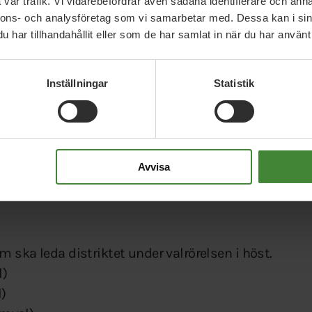
vår trafik. Vi vidarebefordrar även sådana identifierare och anna
chtid i lördags mötte vi människor med historiens
nnons- och analysföretag som vi samarbetar med. Dessa kan i sin
har tillhandahållit eller som de har samlat in när du har använt 
människor, levande diskussioner, nyvald styrelse –
Inställningar
Statistik
ansson, omvald som ordförande.
tiska samtal, formella beslut och trevligt umgänge.
 prioriteringar för årets valrörelse:
Avvisa
s villkor
 ska leda distriktet under valrörelsen i höst.
l)
)