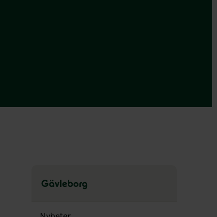
Gävleborg
Hoppa
över
Nyheter