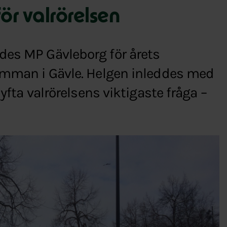
r valrörelsen
des MP Gävleborg för årets
tämman i Gävle. Helgen inleddes med
lyfta valrörelsens viktigaste fråga –