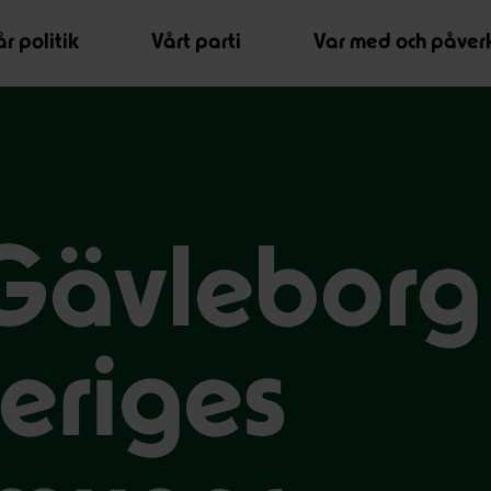
r politik
Vårt parti
Var med och påver
Gävleborg
eriges