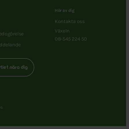
Hör av dig
Kontakta oss
Växeln
redogörelse
08-545 224 50
ddelande
rtiet nära dig
e.