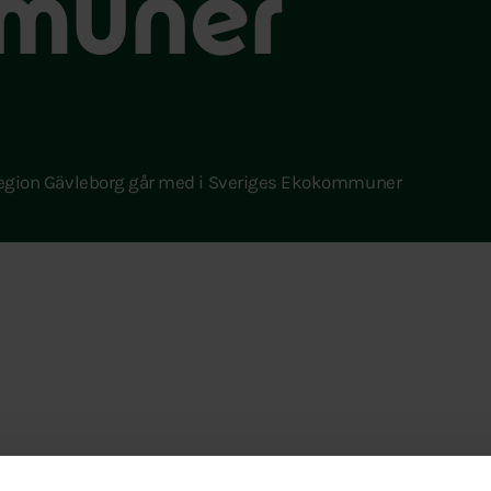
muner
egion Gävleborg går med i Sveriges Ekokommuner