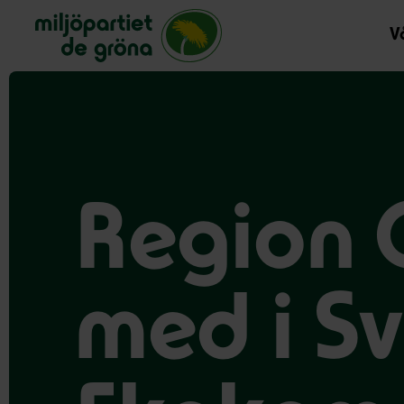
Miljöpartiet de gröna, startsida
Vå
Region 
med i Sv