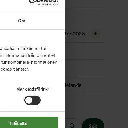
menyn
Politik
Om
Våra toppkandidater 2026
andahålla funktioner för
Facebooksida
n information från din enhet
 tur kombinera informationen
Instagramsida
deras tjänster.
Transparensmeddelande
Marknadsföring
Fritext
Tillåt alla
Sök