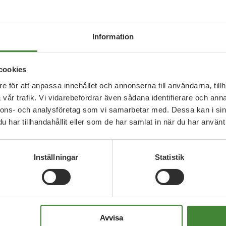
r med i Sveriges
Information
eriges Ekokommuner. Miljöpartiet
cookies
gå med i Sveriges Ekokommuner
e för att anpassa innehållet och annonserna till användarna, tillh
vår trafik. Vi vidarebefordrar även sådana identifierare och anna
 blir verklighet.
nnons- och analysföretag som vi samarbetar med. Dessa kan i sin
har tillhandahållit eller som de har samlat in när du har använt 
-med-i-sveriges-ekokommuner/
Inställningar
Statistik
Avvisa