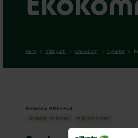
Ekokom
Hem
Vårt parti
Gävleborg
Nyheter
R
Publicerad 2016-02-09
Ekologisk hållbarhet
Miljö och klimat