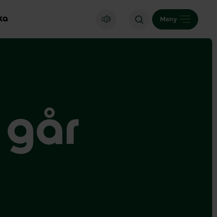
ka
Meny
 går