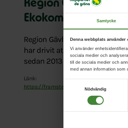
Region Gävleborg gå
Ekokommuner
Samtycke
Region Gävleborg går med i Sv
Denna webbplats använder 
har drivit att Gävleborg ska 
Vi använder enhetsidentifierar
sociala medier och analysera 
sedan 2013 – ett förslag som nu
till de sociala medier och a
med annan information som du 
Länk:
Samtyckesval
https://framsteg.mp.se/gavleborg-gar
Nödvändig