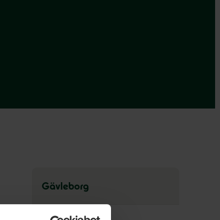
Gävleborg
Hoppa
över
Nyheter