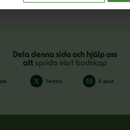
Dela denna sida och hjälp oss
att
sprida vårt budskap
ook
Twitter
E-post