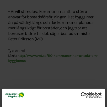
– Vi vill stimulera kommunerna att ta större
ansvar för bostadsförsörjningen. Det byggs mer
än på väldigt länge och fler kommuner planerar
mer långsiktigt för bostäder, och jag tror att
bonusen bidrar till det, säger bostadsminister
Peter Eriksson (MP).
Typ:
Artikel
Länk:
http://www.svd.se/110-kommuner-har-ansokt-om-
byggbonus
Relaterade nyheter