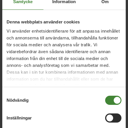
Samtycke
Information
Om
5 augusti 2026
Denna webbplats använder cookies
Miljöpartiet: Sverige måste ställa krav på
Vi använder enhetsidentifierare för att anpassa innehållet
nya datacenter
och annonserna till användarna, tillhandahålla funktioner
för sociala medier och analysera vår trafik. Vi
vidarebefordrar även sådana identifierare och annan
information från din enhet till de sociala medier och
3 augusti 2026
annons- och analysföretag som vi samarbetar med.
Pride är över – nu fortsätter kampen för
Dessa kan i sin tur kombinera informationen med annan
hbtqi-personers rättigheter
information som du har tillhandahållit eller som de har
samlat in när du har använt deras tjänster.
Samtyckesval
30 juli 2026
Nödvändig
Earth Overshoot Day: Naturkrisen är en
säkerhetsfråga
Inställningar