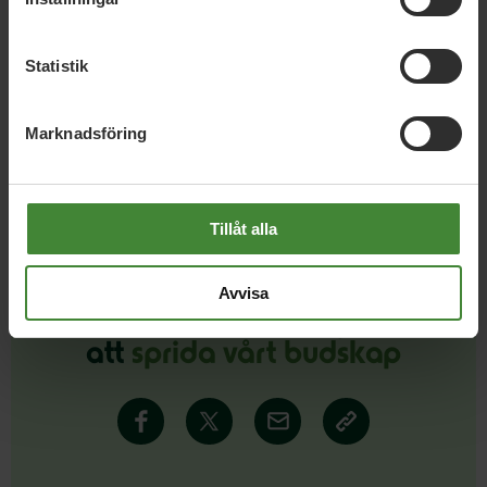
kulturen
Statistik
Läs alla nyheter
Marknadsföring
Tillåt alla
Avvisa
Dela denna sida och hjälp oss
att
sprida vårt budskap