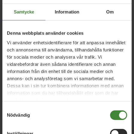
Samtycke
Information
Om
Relaterade nyheter
Denna webbplats använder cookies
Vi använder enhetsidentifierare för att anpassa innehållet
5 februari 2026
och annonserna till användarna, tillhandahålla funktioner
MP lovar ny ”kulturell allemansrätt”
för sociala medier och analysera vår trafik. Vi
vidarebefordrar även sådana identifierare och annan
information från din enhet till de sociala medier och
annons- och analysföretag som vi samarbetar med.
23 januari 2026
Dessa kan i sin tur kombinera informationen med annan
Regeringen sviker svensk film –
information som du har tillhandahållit eller som de har
kulturministern lyser med sin frånvaro
samlat in när du har använt deras tjänster.
Samtyckesval
Nödvändig
2 oktober 2025
Miljöpartiet vill ge en miljard mer till
Inställningar