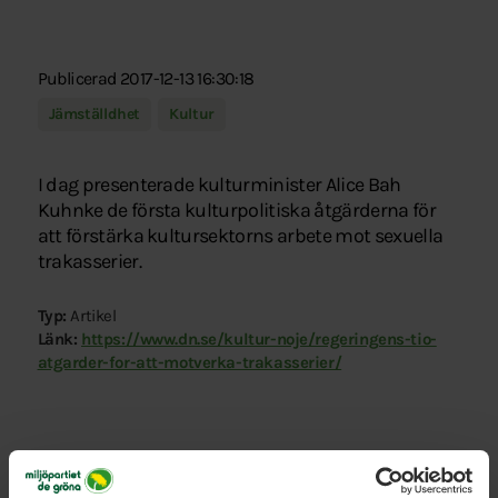
Publicerad 2017-12-13 16:30:18
Jämställdhet
Kultur
I dag presenterade kulturminister Alice Bah
Kuhnke de första kulturpolitiska åtgärderna för
att förstärka kultursektorns arbete mot sexuella
trakasserier.
Typ:
Artikel
Länk:
https://www.dn.se/kultur-noje/regeringens-tio-
atgarder-for-att-motverka-trakasserier/