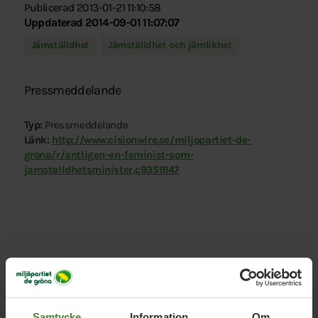
Publicerad 2013-01-21 11:10:58
Uppdaterad 2014-09-01 11:07:07
Jämställdhet
Jämställdhet och jämlikhet
Pressmeddelande
Typ:
Pressmeddelande
Länk:
http://www.cisionwire.se/miljopartiet-de-
grona/r/antligen-en-feminist-som-
jamstalldhetsminister,c9359147
Relaterade nyheter
Samtycke
Information
Om