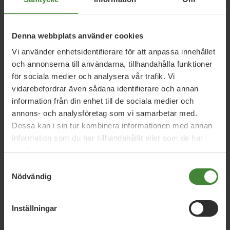
5 september 2018
Denna webbplats använder cookies
Fridolins lista: Här är allt genusflum som
Vi använder enhetsidentifierare för att anpassa innehållet
jag älskar
och annonserna till användarna, tillhandahålla funktioner
för sociala medier och analysera vår trafik. Vi
vidarebefordrar även sådana identifierare och annan
18 juni 2014
information från din enhet till de sociala medier och
annons- och analysföretag som vi samarbetar med.
Så blir Sverige bättre med en regering
Dessa kan i sin tur kombinera informationen med annan
som satsar på jämställdhet
information som du har tillhandahållit eller som de har
samlat in när du har använt deras tjänster.
Samtyckesval
11 juni 2014
Nödvändig
Alliansens könsblinda statsbudget måste
bort
Inställningar