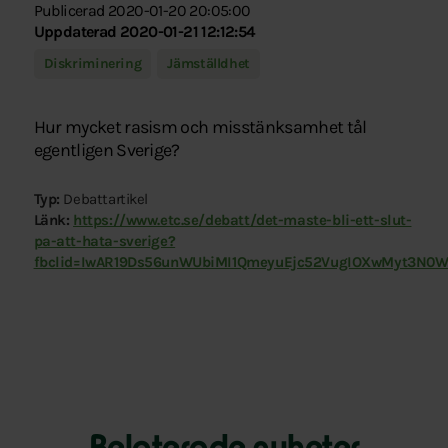
Publicerad 2020-01-20 20:05:00
Uppdaterad 2020-01-21 12:12:54
Diskriminering
Jämställdhet
Hur mycket rasism och misstänksamhet tål
egentligen Sverige?
Typ:
Debattartikel
Länk:
https://www.etc.se/debatt/det-maste-bli-ett-slut-
pa-att-hata-sverige?
fbclid=IwAR19Ds56unWUbiMI1QmeyuEjc52VugIOXwMyt3N0W