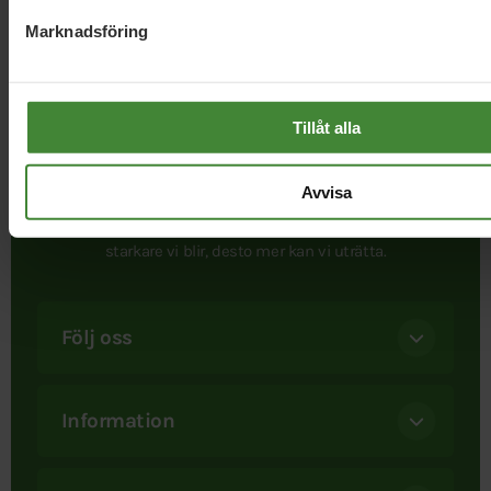
Marknadsföring
Tillåt alla
I september 1981 bildades Miljöpartiet. Att ett parti satte
Avvisa
miljön främst var helt nytt. Det är det fortfarande. När
besluten ska fattas – då finns bara ett Miljöparti. Och ju
starkare vi blir, desto mer kan vi uträtta.
Följ oss
Information