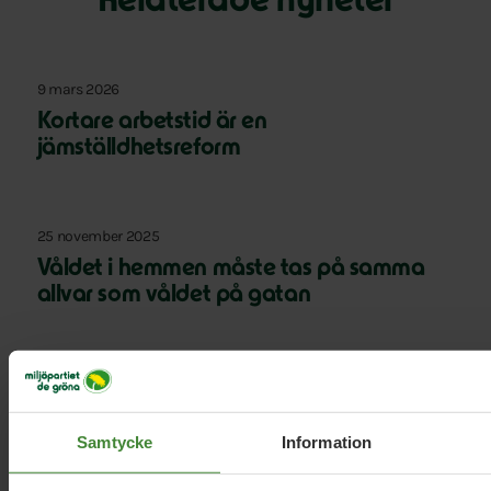
Relaterade nyheter
9 mars 2026
Kortare arbetstid är en
jämställdhetsreform
25 november 2025
Våldet i hemmen måste tas på samma
allvar som våldet på gatan
19 augusti 2024
Språkrörens sommartal 2024
Samtycke
Information