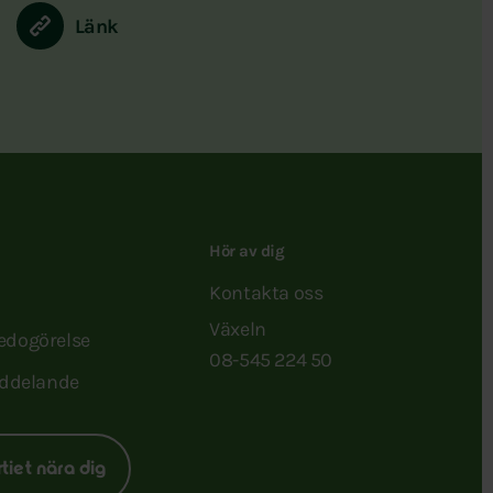
Länk
Hör av dig
Kontakta oss
Växeln
redogörelse
08-545 224 50
ddelande
rtiet nära dig