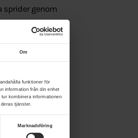
a sprider genom
yska/om/debatt
Om
andahålla funktioner för
n information från din enhet
 tur kombinera informationen
deras tjänster.
Marknadsföring