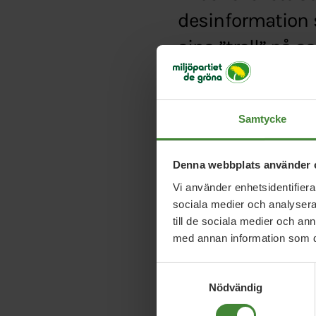
desinformation 
sina ”troll” på 
Typ:
Debattartikel
Länk:
http://www.svd
Samtycke
Denna webbplats använder 
Vi använder enhetsidentifierar
sociala medier och analysera 
till de sociala medier och a
med annan information som du 
Samtyckesval
Nödvändig