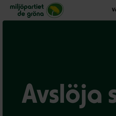
Miljöpartiet de gröna, startsida
Vå
Avslöja 