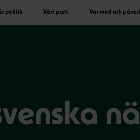
r politik
Vårt parti
Var med och påver
svenska nät