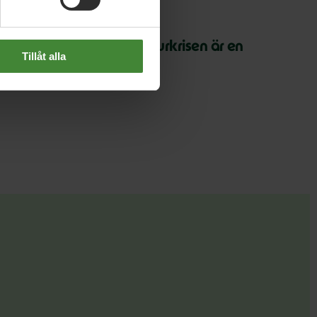
 juli 2026
arth Overshoot Day: Naturkrisen är en
Tillåt alla
äkerhetsfråga