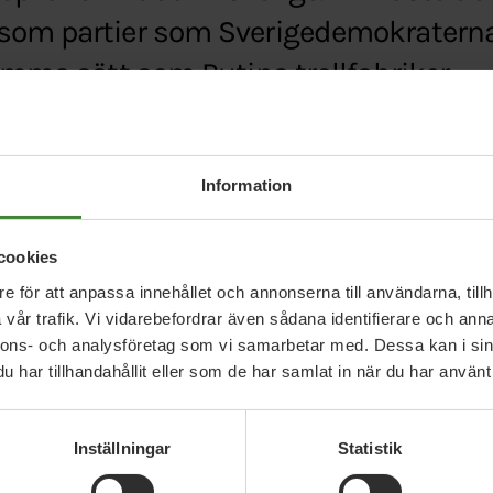
som partier som Sverigedemokratern
samma sätt som Putins trollfabriker.
.se/avsloja-svenska-nattroll-jamsides-med-de-r
Information
cookies
e för att anpassa innehållet och annonserna till användarna, tillh
vår trafik. Vi vidarebefordrar även sådana identifierare och anna
nnons- och analysföretag som vi samarbetar med. Dessa kan i sin
har tillhandahållit eller som de har samlat in när du har använt 
Relaterade nyheter
Inställningar
Statistik