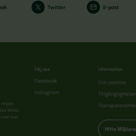
ook
Twitter
E-post
Följ oss
Information
Facebook
Om cookies
Instagram
Tillgänglighets
e miljön
Transparensme
 ska fattas
to mer kan
Hitta Miljöpa