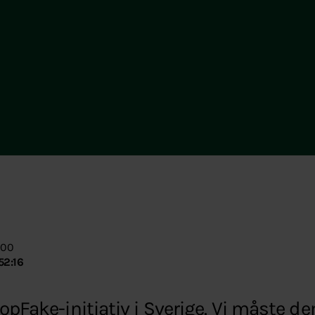
:00
52:16
topFake-initiativ i Sverige. Vi måste 