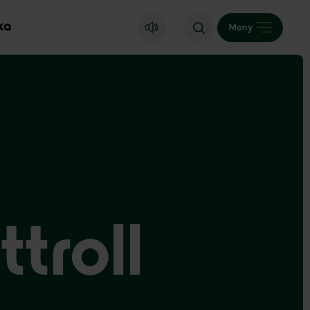
ka
Meny
troll