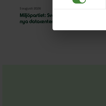
5 augusti 2026
Miljöpartiet: Sverige måste ställa krav 
nya datacenter