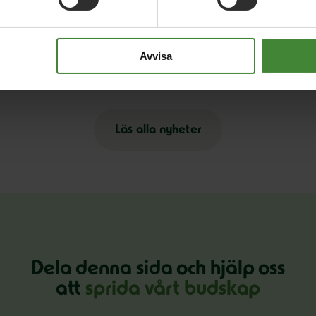
3 augusti 2026
30
på
Pride är över – nu fortsätter kampen för
E
Avvisa
hbtqi-personers rättigheter
s
Läs alla nyheter
Dela denna sida och hjälp oss
att
sprida vårt budskap