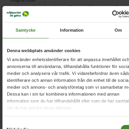
5 augusti 2026
Miljöpartiet: Sverige måste ställa krav på
nya datacenter
Samtycke
Information
Om
3 augusti 2026
Pride är över – nu fortsätter kampen för
Denna webbplats använder cookies
hbtqi-personers rättigheter
Vi använder enhetsidentifierare för att anpassa innehållet oc
annonserna till användarna, tillhandahålla funktioner för socia
medier och analysera vår trafik. Vi vidarebefordrar även såd
30 juli 2026
identifierare och annan information från din enhet till de socia
Earth Overshoot Day: Naturkrisen är en
medier och annons- och analysföretag som vi samarbetar m
säkerhetsfråga
Dessa kan i sin tur kombinera informationen med annan
information som du har tillhandahållit eller som de har samlat
när du har använt deras tjänster.
Läs alla nyheter
Samtyckesval