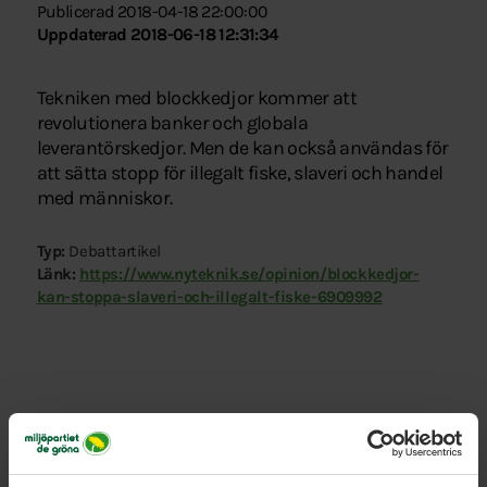
Publicerad 2018-04-18 22:00:00
Uppdaterad 2018-06-18 12:31:34
Tekniken med blockkedjor kommer att
revolutionera banker och globala
leverantörskedjor. Men de kan också användas för
att sätta stopp för illegalt fiske, slaveri och handel
med människor.
Typ:
Debattartikel
Länk:
https://www.nyteknik.se/opinion/blockkedjor-
kan-stoppa-slaveri-och-illegalt-fiske-6909992