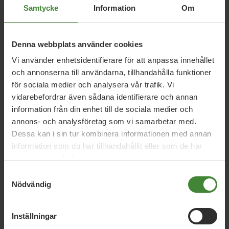
Relaterade nyheter
Samtycke
Information
Om
Denna webbplats använder cookies
5 augusti 2026
Vi använder enhetsidentifierare för att anpassa innehållet
Miljöpartiet: Sverige måste ställa krav på
och annonserna till användarna, tillhandahålla funktioner
nya datacenter
för sociala medier och analysera vår trafik. Vi
vidarebefordrar även sådana identifierare och annan
information från din enhet till de sociala medier och
3 augusti 2026
annons- och analysföretag som vi samarbetar med.
Pride är över – nu fortsätter kampen för
Dessa kan i sin tur kombinera informationen med annan
hbtqi-personers rättigheter
information som du har tillhandahållit eller som de har
samlat in när du har använt deras tjänster.
Samtyckesval
Nödvändig
30 juli 2026
Earth Overshoot Day: Naturkrisen är en
säkerhetsfråga
Inställningar