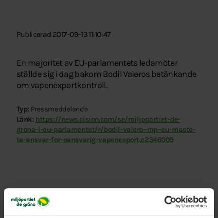
Publicerad 2017-09-13 11:10:47
En majoritet av EU-parlamentets ledamöter
ställde sig i dag bakom Bodil Valeros betänkande
om vapenexportkontroll.
Typ:
Pressmeddelande
Länk:
https://news.cision.com/se/miljopartiet-de-
grona-i-eu-parlamentet/r/bodil-valero–mp–eu-maste-
ta-ansvar-for-oansvarig-vapenexport,c2346009