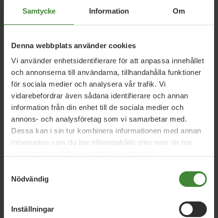
Relaterade nyheter
Samtycke
Information
Om
Denna webbplats använder cookies
5 augusti 2026
Vi använder enhetsidentifierare för att anpassa innehållet
Miljöpartiet: Sverige måste ställa krav på
och annonserna till användarna, tillhandahålla funktioner
nya datacenter
för sociala medier och analysera vår trafik. Vi
vidarebefordrar även sådana identifierare och annan
information från din enhet till de sociala medier och
3 augusti 2026
annons- och analysföretag som vi samarbetar med.
Dessa kan i sin tur kombinera informationen med annan
Pride är över – nu fortsätter kampen för
information som du har tillhandahållit eller som de har
hbtqi-personers rättigheter
samlat in när du har använt deras tjänster.
Samtyckesval
Nödvändig
30 juli 2026
Earth Overshoot Day: Naturkrisen är en
säkerhetsfråga
Inställningar