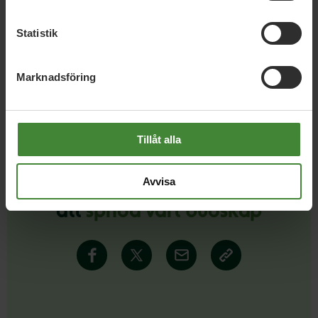
Statistik
Läs alla nyheter
Marknadsföring
Tillåt alla
Avvisa
Dela denna sida och hjälp oss
att
sprida vårt budskap