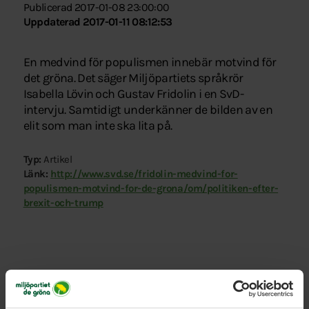
Publicerad 2017-01-08 23:00:00
Uppdaterad 2017-01-11 08:12:53
En medvind för populismen innebär motvind för
det gröna. Det säger Miljöpartiets språkrör
Isabella Lövin och Gustav Fridolin i en SvD-
intervju. Samtidigt underkänner de bilden av en
elit som man inte ska lita på.
Typ:
Artikel
Länk:
http://www.svd.se/fridolin-medvind-for-
populismen-motvind-for-de-grona/om/politiken-efter-
brexit-och-trump