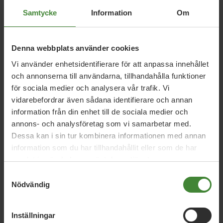
Samtycke
Information
Om
Relaterade nyheter
Denna webbplats använder cookies
5 augusti 2026
Vi använder enhetsidentifierare för att anpassa innehållet
Miljöpartiet: Sverige måste ställa krav på
och annonserna till användarna, tillhandahålla funktioner
nya datacenter
för sociala medier och analysera vår trafik. Vi
vidarebefordrar även sådana identifierare och annan
information från din enhet till de sociala medier och
3 augusti 2026
annons- och analysföretag som vi samarbetar med.
Dessa kan i sin tur kombinera informationen med annan
Pride är över – nu fortsätter kampen för
information som du har tillhandahållit eller som de har
hbtqi-personers rättigheter
samlat in när du har använt deras tjänster.
Samtyckesval
Nödvändig
30 juli 2026
Earth Overshoot Day: Naturkrisen är en
Inställningar
säkerhetsfråga