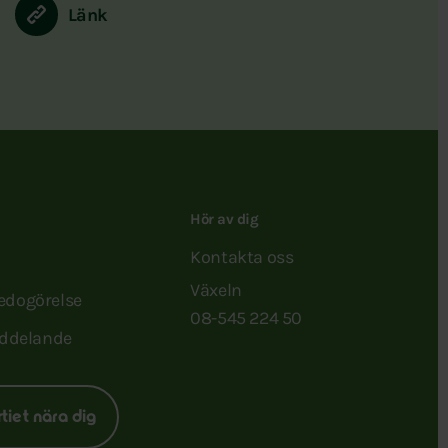
Länk
Hör av dig
Kontakta oss
Växeln
redogörelse
08-545 224 50
ddelande
rtiet nära dig