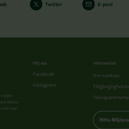
ook
Twitter
E-post
Följ oss
Information
Facebook
Om cookies
Instagram
Tillgänglighets
e miljön
Transparensme
 ska fattas
to mer kan
Hitta Miljöpa