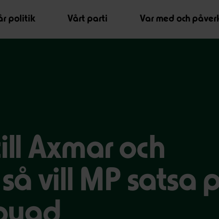
r politik
Vårt parti
Var med och påver
ill Axmar och
å vill MP satsa 
sbygd