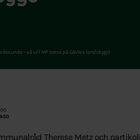
Hedesunda – så vill MP satsa på Gävles landsbygd
:00
8:50
ommunalråd Therese Metz och partikol