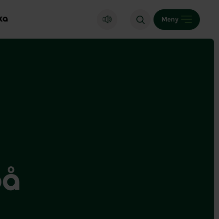
ka
Meny
på