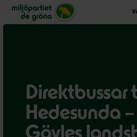
Miljöpartiet de gröna, startsida
Vå
Direktbussar t
Hedesunda – s
Gävles land