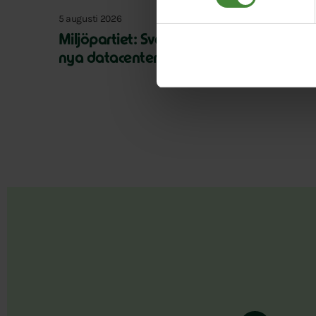
5 augusti 2026
Miljöpartiet: Sverige måste ställa krav 
nya datacenter