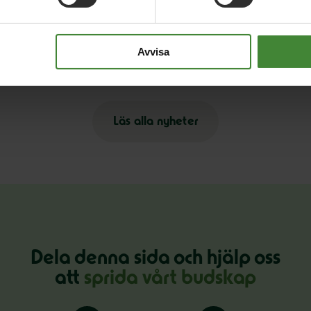
3 augusti 2026
30
på
Pride är över – nu fortsätter kampen för
E
Avvisa
hbtqi-personers rättigheter
s
Läs alla nyheter
Dela denna sida och hjälp oss
att
sprida vårt budskap