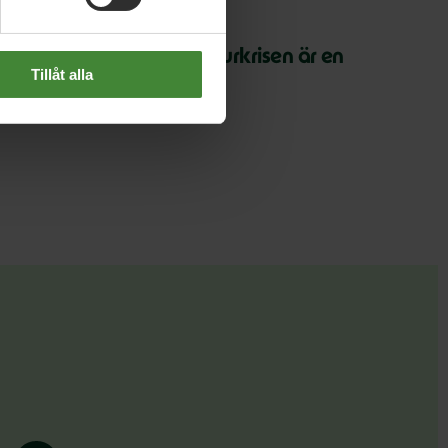
 juli 2026
arth Overshoot Day: Naturkrisen är en
Tillåt alla
äkerhetsfråga