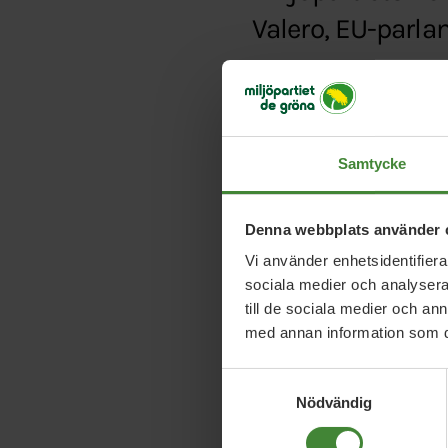
Valero, EU-parla
Typ:
Artikel
Länk:
https://www.gd.
pa-gavles-landsbygd
Samtycke
Denna webbplats använder 
Vi använder enhetsidentifierar
sociala medier och analysera 
till de sociala medier och a
med annan information som du 
Samtyckesval
Nödvändig