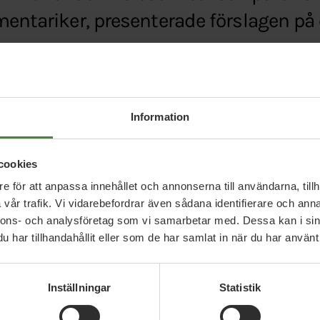
mentariker, presenterade förslagen på
se/logga-in/direktbussar-till-axmar-och-hedesun
Information
cookies
e för att anpassa innehållet och annonserna till användarna, tillh
vår trafik. Vi vidarebefordrar även sådana identifierare och anna
nnons- och analysföretag som vi samarbetar med. Dessa kan i sin
har tillhandahållit eller som de har samlat in när du har använt 
Relaterade nyheter
Inställningar
Statistik