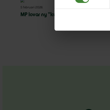
5 februari 2026
MP lovar ny ”kulturell allemansrätt”