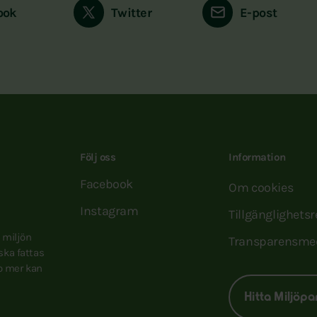
ook
Twitter
E-post
Följ oss
Information
Facebook
Om cookies
Instagram
Tillgänglighets
e miljön
Transparensme
 ska fattas
to mer kan
Hitta Miljöpa