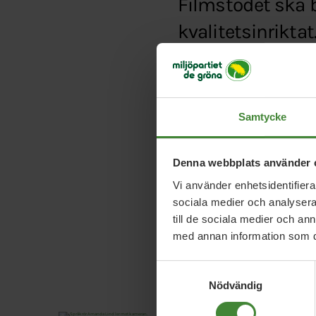
Filmstödet ska b
kvalitetsinriktat
Typ:
Debattartikel
Länk:
http://www.dn.s
Samtycke
Denna webbplats använder 
Vi använder enhetsidentifierar
sociala medier och analysera 
till de sociala medier och a
med annan information som du 
Samtyckesval
Nödvändig