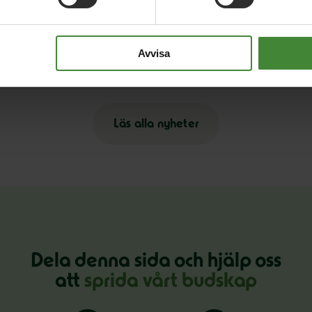
2 
23 januari 2026
Mi
Regeringen sviker svensk film –
k
Avvisa
kulturministern lyser med sin frånvaro
Läs alla nyheter
Dela denna sida och hjälp oss
att
sprida vårt budskap