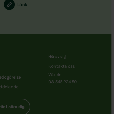
Länk
Hör av dig
Kontakta oss
Växeln
redogörelse
08-545 224 50
ddelande
rtiet nära dig