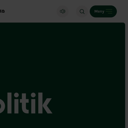
ka
Meny
litik