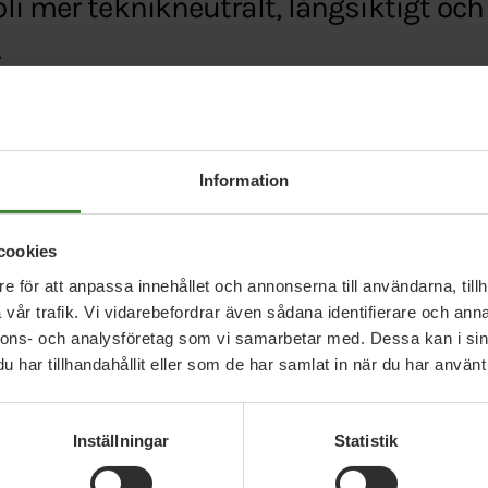
li mer teknikneutralt, långsiktigt och
.
e/debatt/filmavtalet-sags-upp-2017-ersatts-med-
Information
cookies
e för att anpassa innehållet och annonserna till användarna, tillh
vår trafik. Vi vidarebefordrar även sådana identifierare och anna
nnons- och analysföretag som vi samarbetar med. Dessa kan i sin
har tillhandahållit eller som de har samlat in när du har använt 
Relaterade nyheter
Inställningar
Statistik