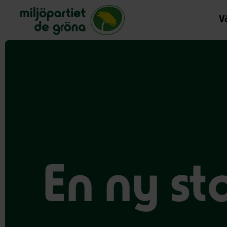
Miljöpartiet de gröna, startsida
Vå
En ny sta