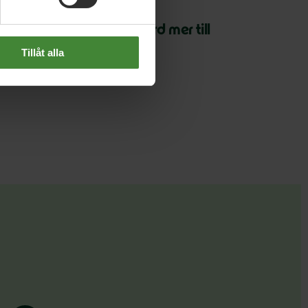
oktober 2025
ljöpartiet vill ge en miljard mer till
ulturen
Tillåt alla