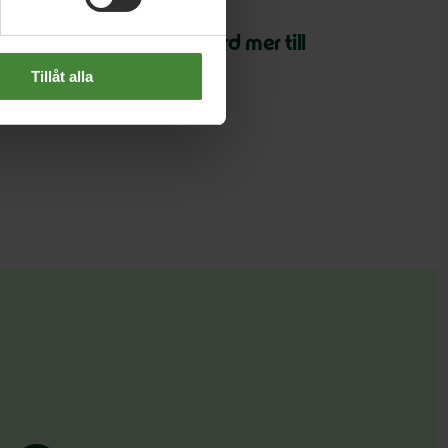
oktober 2025
ljöpartiet vill ge en miljard mer till
ulturen
Tillåt alla