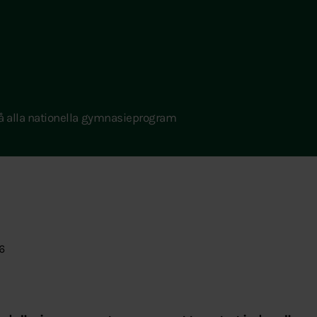
å alla nationella gymnasieprogram
6