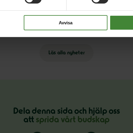
2 
23 januari 2026
Mi
Regeringen sviker svensk film –
k
Avvisa
kulturministern lyser med sin frånvaro
Läs alla nyheter
Dela denna sida och hjälp oss
att
sprida vårt budskap