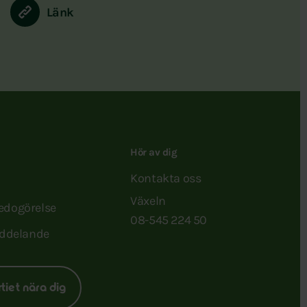
Länk
Hör av dig
Kontakta oss
Växeln
redogörelse
08-545 224 50
ddelande
rtiet nära dig