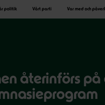
r politik
Vårt parti
Var med och påver
en återinförs på 
ymnasieprogram