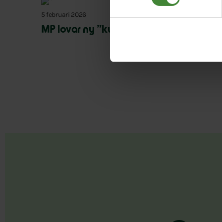
5 februari 2026
MP lovar ny ”kulturell allemansrätt”