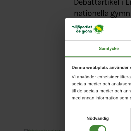
Debattartikel i 
nationella gymn
Typ:
Debattartikel
Länk:
http://eposten
Samtycke
Denna webbplats använder 
Vi använder enhetsidentifierar
sociala medier och analysera 
till de sociala medier och a
med annan information som du 
Samtyckesval
Nödvändig