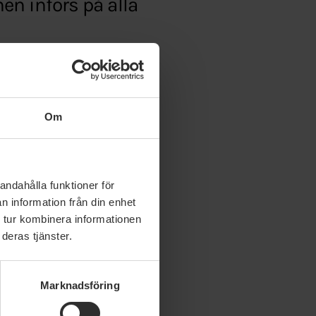
en införs på alla
gram-unt4756559.aspx
Om
andahålla funktioner för
n information från din enhet
 tur kombinera informationen
deras tjänster.
Marknadsföring