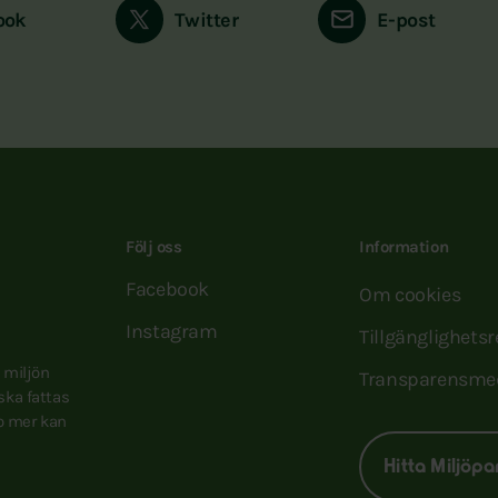
ook
Twitter
E-post
Följ oss
Information
Facebook
Om cookies
Instagram
Tillgänglighets
e miljön
Transparensme
 ska fattas
to mer kan
Hitta Miljöpa