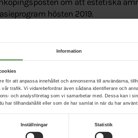
Enköpingsposten om att estetiska ämn
asieprogram hösten 2019.
.se/asikt/estetiska-amnen-pa-alla-gymnasiepro
Information
cookies
e för att anpassa innehållet och annonserna till användarna, tillh
vår trafik. Vi vidarebefordrar även sådana identifierare och anna
nnons- och analysföretag som vi samarbetar med. Dessa kan i sin
har tillhandahållit eller som de har samlat in när du har använt 
Relaterade nyheter
Inställningar
Statistik