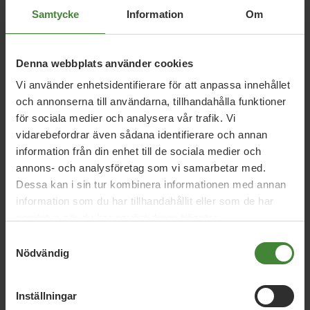
Samtycke
Information
Om
Relaterade nyheter
Denna webbplats använder cookies
Vi använder enhetsidentifierare för att anpassa innehållet
16 februari 2023
och annonserna till användarna, tillhandahålla funktioner
Utrikesdeklarationen lämnar mycket att
för sociala medier och analysera vår trafik. Vi
önska
vidarebefordrar även sådana identifierare och annan
information från din enhet till de sociala medier och
annons- och analysföretag som vi samarbetar med.
16 april 2018
Dessa kan i sin tur kombinera informationen med annan
EU-skepsis runt Turkiet
information som du har tillhandahållit eller som de har
samlat in när du har använt deras tjänster.
Samtyckesval
Nödvändig
26 mars 2018
Svenska biståndspengar går till att
stoppa syriska flyktingar
Inställningar