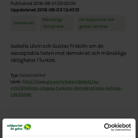
Publicerad 2016-08-01 22:00:00
Uppdaterad 2016-08-03 13:47:51
Mänskliga
Utrikespolitik och
Demokrati
rättigheter
global rättvisa
Isabella Lövin och Gustav Fridolin om de
oacceptabla hoten mot demokrati och mänskliga
rättigheter i Turkiet.
Typ:
Debattartikel
Länk:
http://www.gp.se/nyheter/debatt/eu-
m%C3%A5ste-stoppa-turkiets-demokratiska-kollaps-
1.3523268