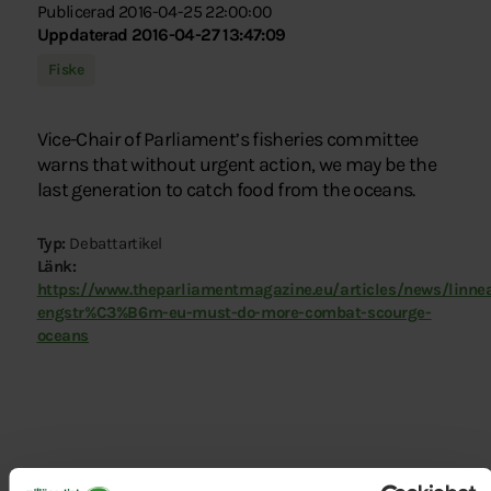
Publicerad 2016-04-25 22:00:00
Uppdaterad 2016-04-27 13:47:09
Fiske
Vice-Chair of Parliament’s fisheries committee
warns that without urgent action, we may be the
last generation to catch food from the oceans.
Typ:
Debattartikel
Länk:
https://www.theparliamentmagazine.eu/articles/news/linne
engstr%C3%B6m-eu-must-do-more-combat-scourge-
oceans