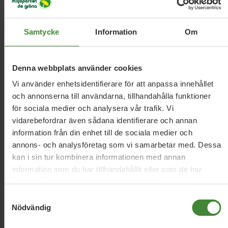
Relaterade nyheter
Samtycke
Information
Om
Denna webbplats använder cookies
22 maj 2026
EU-parlamentet röstar ja till Isabella
Vi använder enhetsidentifierare för att anpassa innehållet
Lövins rapport för Östersjön
och annonserna till användarna, tillhandahålla funktioner
för sociala medier och analysera vår trafik. Vi
vidarebefordrar även sådana identifierare och annan
information från din enhet till de sociala medier och
31 mars 2026
annons- och analysföretag som vi samarbetar med. Dessa
MP går till val på att helt porta
kan i sin tur kombinera informationen med annan
industrifisket
information som du har tillhandahållit eller som de har
samlat in när du har använt deras tjänster.
Samtyckesval
29 september 2025
Nödvändig
Totalstopp för industrifiske måste vara