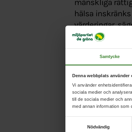
mänskliga rättig
hälsa inskränks
värderingar, säge
Typ:
Pressmeddelande
Länk:
https://news.ci
Samtycke
djupt-oroat-over-utv
Denna webbplats använder 
Vi använder enhetsidentifierar
sociala medier och analysera 
till de sociala medier och a
med annan information som du 
Samtyckesval
Nödvändig