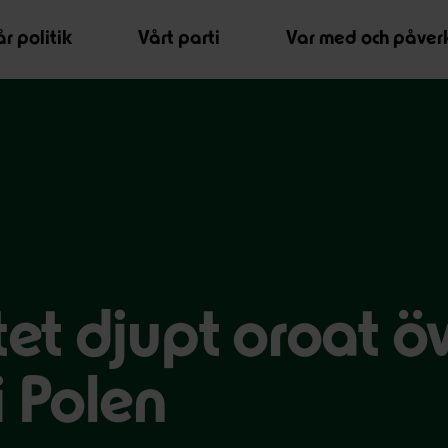
r politik
Vårt parti
Var med och påver
et djupt oroat ö
i Polen