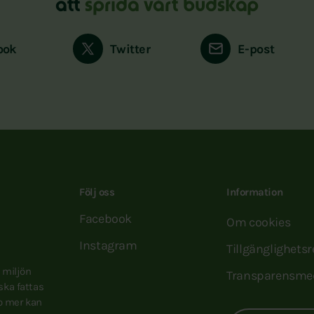
att
sprida vårt budskap
ook
Twitter
E-post
Följ oss
Information
Facebook
Om cookies
Instagram
Tillgänglighets
e miljön
Transparensme
 ska fattas
to mer kan