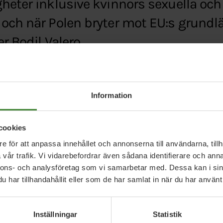
heter inklusive kvinnors sexuella och
 och när Polen bryter mot EU:s grund
r Bodil Valero.
sion.com/se/miljopartiet-de-grona-i-eu-parlamen
Information
ecklingen-i-polen,c2391966
cookies
e för att anpassa innehållet och annonserna till användarna, tillh
vår trafik. Vi vidarebefordrar även sådana identifierare och anna
nnons- och analysföretag som vi samarbetar med. Dessa kan i sin
har tillhandahållit eller som de har samlat in när du har använt 
Inställningar
Statistik
Relaterade nyheter