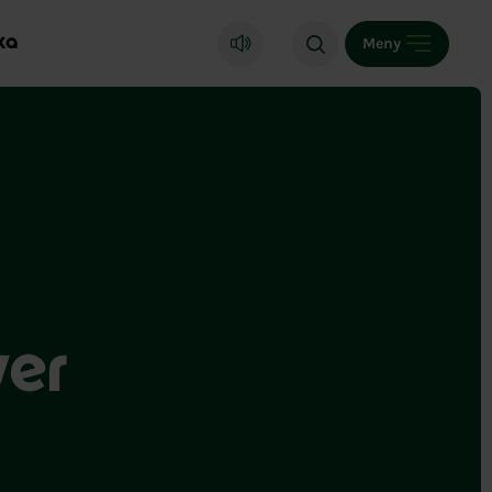
ka
Meny
ver