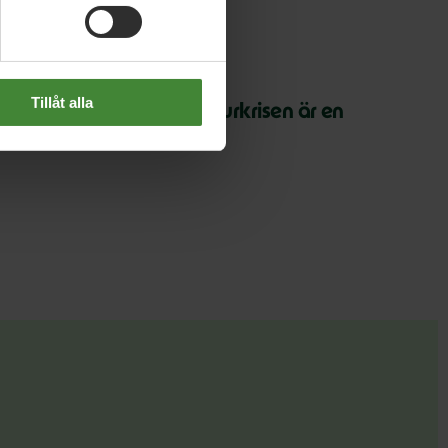
 juli 2026
Tillåt alla
arth Overshoot Day: Naturkrisen är en
äkerhetsfråga