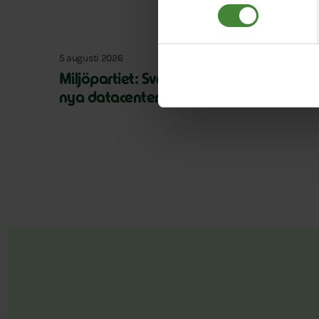
5 augusti 2026
Miljöpartiet: Sverige måste ställa krav 
nya datacenter