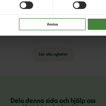
3 augusti 2026
30
Avvisa
på
Pride är över – nu fortsätter kampen för
E
hbtqi-personers rättigheter
s
Läs alla nyheter
Dela denna sida och hjälp oss