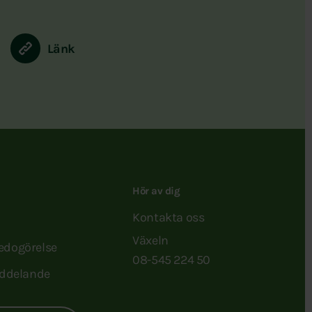
Länk
Hör av dig
Kontakta oss
Växeln
redogörelse
08-545 224 50
ddelande