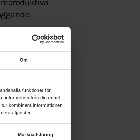
 reproduktiva
läggande
tet/r/eu-parlamentet-
Om
andahålla funktioner för
n information från din enhet
 tur kombinera informationen
deras tjänster.
Marknadsföring