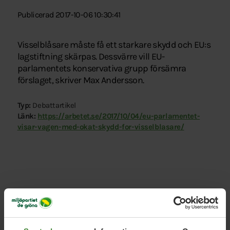
Publicerad 2017-10-06 10:30:41
Visselblåsare måste få ett starkare skydd och EU:s
lagstiftning skärpas. Dessvärre vill EU-
parlamentets konservativa grupp försämra
förslaget, skriver Max Andersson.
Typ:
Debattartikel
Länk:
https://arbetet.se/2017/10/04/eu-parlamentet-
visar-vagen-med-okat-skydd-for-visselblasare/
Relaterade nyheter