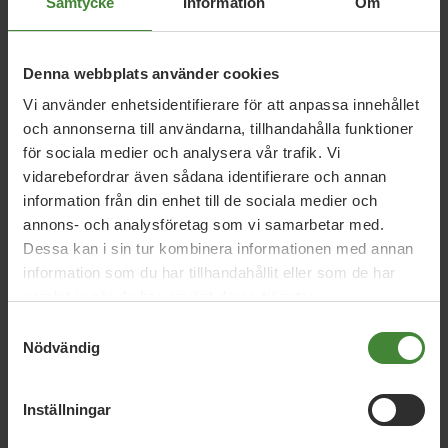
Samtycke
Information
Om
5 augusti 2026
Denna webbplats använder cookies
Miljöpartiet: Sverige måste ställa krav på
Vi använder enhetsidentifierare för att anpassa innehållet
nya datacenter
och annonserna till användarna, tillhandahålla funktioner
för sociala medier och analysera vår trafik. Vi
vidarebefordrar även sådana identifierare och annan
information från din enhet till de sociala medier och
3 augusti 2026
annons- och analysföretag som vi samarbetar med.
Pride är över – nu fortsätter kampen för
Dessa kan i sin tur kombinera informationen med annan
hbtqi-personers rättigheter
information som du har tillhandahållit eller som de har
samlat in när du har använt deras tjänster.
Samtyckesval
30 juli 2026
Nödvändig
Earth Overshoot Day: Naturkrisen är en
säkerhetsfråga
Inställningar