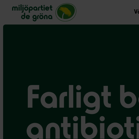
Miljöpartiet de gröna, startsida
Vå
Farligt 
antibioti