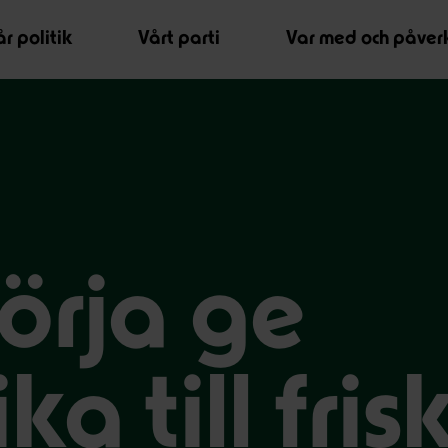
r politik
Vårt parti
Var med och påver
börja ge
ka till fris