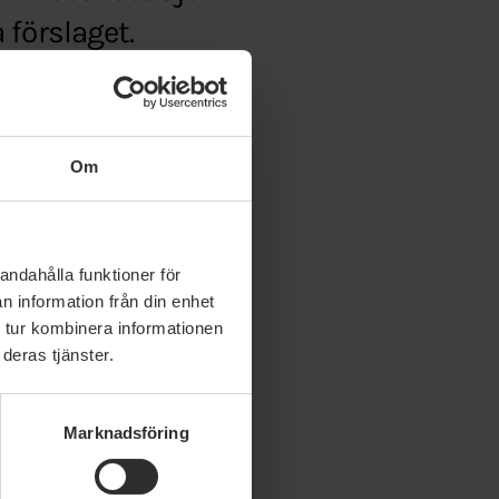
 förslaget.
n-till-friska-djur
Om
andahålla funktioner för
n information från din enhet
 tur kombinera informationen
deras tjänster.
Marknadsföring
 juli 2026