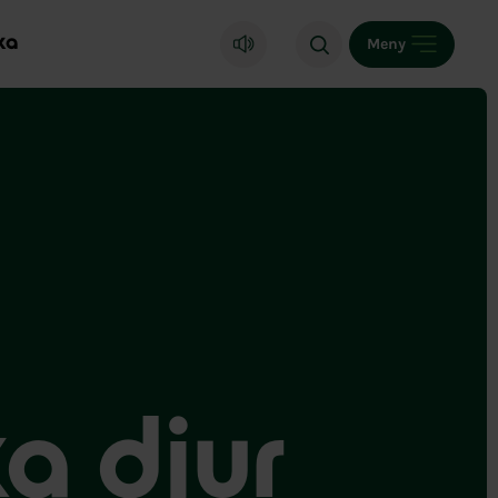
ka
Meny
ka djur