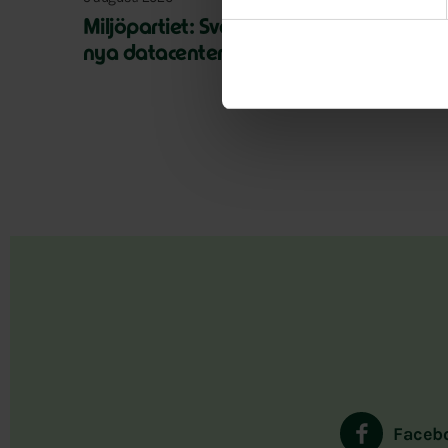
Miljöpartiet: Sverige måste ställa krav 
nya datacenter
Faceb