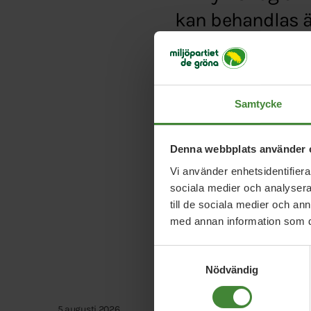
kan behandlas äv
Typ:
Artikel
Länk:
http://www.dn.s
Samtycke
Denna webbplats använder 
Vi använder enhetsidentifierar
sociala medier och analysera 
till de sociala medier och a
med annan information som du 
Samtyckesval
Nödvändig
5 augusti 2026