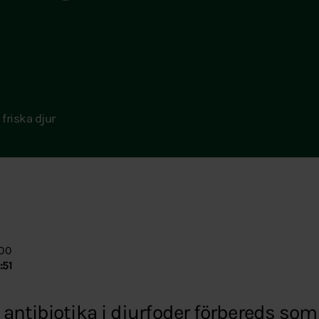
l friska djur
:00
:51
antibiotika i djurfoder förbereds som