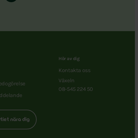
Hör av dig
Kontakta oss
Växeln
redogörelse
08-545 224 50
ddelande
rtiet nära dig