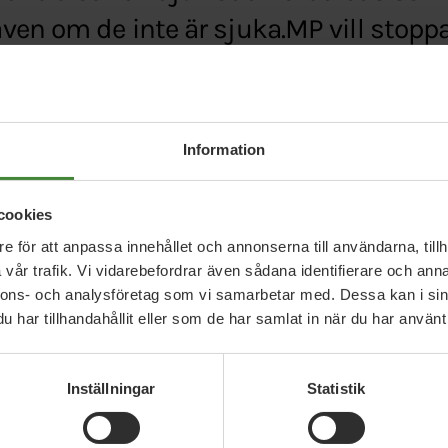
en om de inte är sjuka.MP vill stoppa
e/arkiv/dn-nyheter/antibiotika-ska-kunna-ges-ave
Information
cookies
e för att anpassa innehållet och annonserna till användarna, tillh
vår trafik. Vi vidarebefordrar även sådana identifierare och anna
nnons- och analysföretag som vi samarbetar med. Dessa kan i sin
har tillhandahållit eller som de har samlat in när du har använt 
Relaterade nyheter
Inställningar
Statistik
3 augusti 2026
30