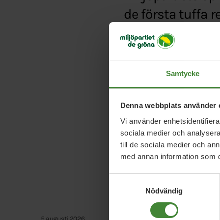
de första tuffa 
Typ:
Artikel
Länk:
https://www.syd
Samtycke
Denna webbplats använder 
Vi använder enhetsidentifierar
sociala medier och analysera 
till de sociala medier och a
med annan information som du 
Samtyckesval
Nödvändig
5 augusti 2026