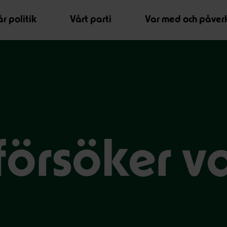
r politik
Vårt parti
Var med och påver
 försöker v