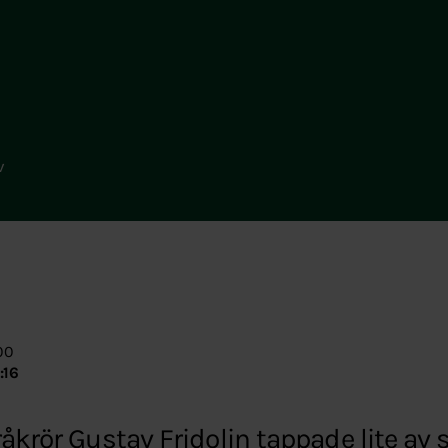
v
00
:16
råkrör Gustav Fridolin tappade lite av 