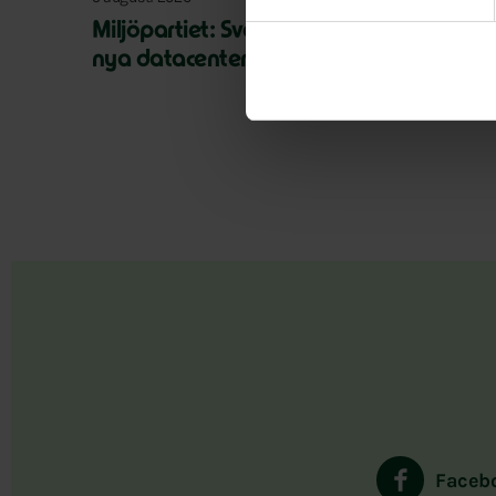
Miljöpartiet: Sverige måste ställa krav 
nya datacenter
Faceb