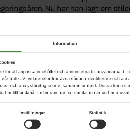
regeringsåren. Nu har han lagt om stile
svenskan.se/2017-12-27/fridolin-forsoker-vara-sig
Information
cookies
e för att anpassa innehållet och annonserna till användarna, tillh
vår trafik. Vi vidarebefordrar även sådana identifierare och anna
nnons- och analysföretag som vi samarbetar med. Dessa kan i sin
har tillhandahållit eller som de har samlat in när du har använt 
Relaterade nyheter
Inställningar
Statistik
3 augusti 2026
30