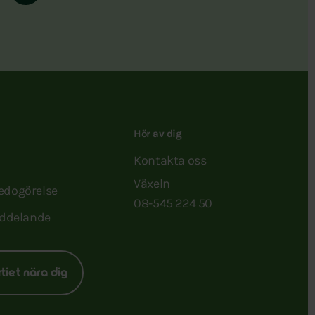
Hör av dig
Kontakta oss
Växeln
redogörelse
08-545 224 50
ddelande
rtiet nära dig