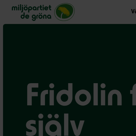
Miljöpartiet de gröna, startsida
Vå
Fridolin
själv