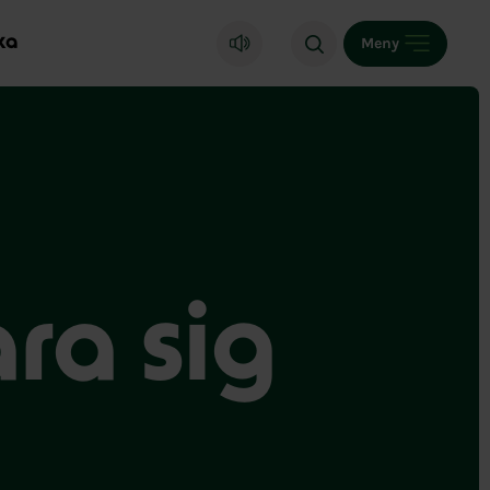
ka
Meny
ara sig