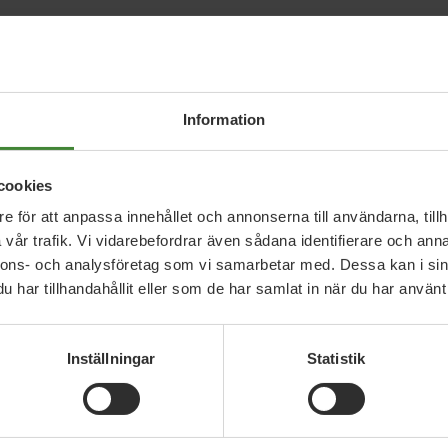
outube.com/watch?v=kvuu2DaTJUY
Information
cookies
e för att anpassa innehållet och annonserna till användarna, tillh
vår trafik. Vi vidarebefordrar även sådana identifierare och anna
nnons- och analysföretag som vi samarbetar med. Dessa kan i sin
har tillhandahållit eller som de har samlat in när du har använt 
Relaterade nyheter
Inställningar
Statistik
3 augusti 2026
30
på
Pride är över – nu fortsätter kampen för
E
hbtqi-personers rättigheter
s