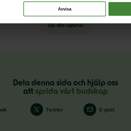
Avvisa
Läs alla nyheter
Dela denna sida och hjälp oss
att
sprida vårt budskap
ook
Twitter
E-post