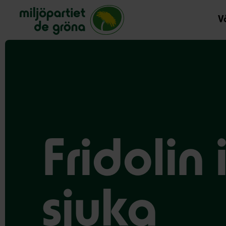
Miljöpartiet de gröna, startsida
Vå
Fridolin
sjuka