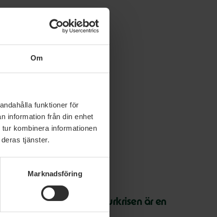
Om
andahålla funktioner för
n information från din enhet
 tur kombinera informationen
deras tjänster.
Marknadsföring
 juli 2026
arth Overshoot Day: Naturkrisen är en
äkerhetsfråga