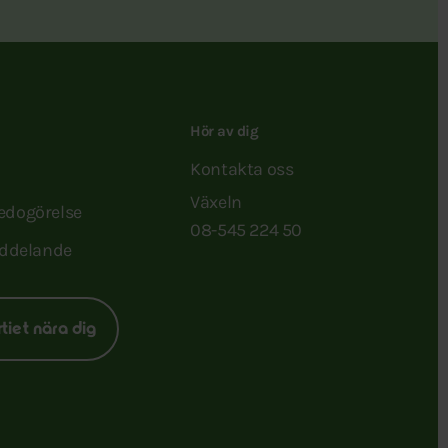
Hör av dig
Kontakta oss
Växeln
redogörelse
08-545 224 50
ddelande
rtiet nära dig