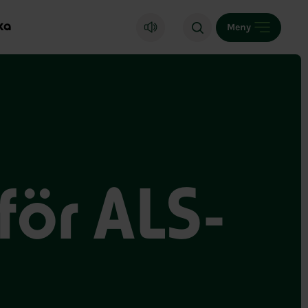
ka
Meny
för ALS-