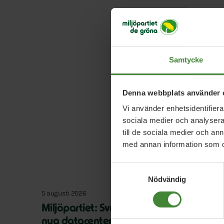
Typ:
Video
Länk:
https://www.y
Samtycke
Denna webbplats använder 
Vi använder enhetsidentifierar
sociala medier och analysera 
till de sociala medier och a
med annan information som du 
Samtyckesval
Nödvändig
5 augusti 2026
Miljöpartiet: Sverige måste ställa krav 
nya datacenter