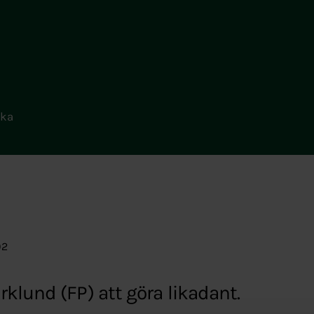
uka
02
klund (FP) att göra likadant.