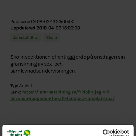
Publicerad 2018-02-13 23:00:00
Uppdaterad 2018-04-03 15:00:03
Jämställdhet
Skola
Skolinspektionen offentliggjorde på onsdagen sin
granskning av sex- och
samlevnadsundervisningen.
Typ:
Artikel
Länk:
https://lararnastidning.se/fridolin-jag-vill-
anvanda-rapporten-for-att-forandra-laroplanerna/