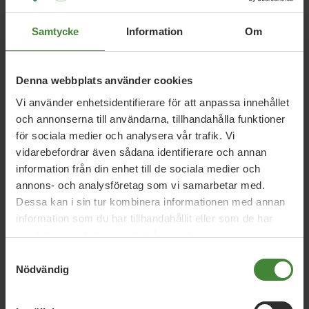
Samtycke
Information
Om
Relaterade nyheter
Denna webbplats använder cookies
9 januari 2026
Vi använder enhetsidentifierare för att anpassa innehållet
Regeringens friskoleförslag räcker inte –
och annonserna till användarna, tillhandahålla funktioner
Miljöpartiet kräver vinstförbud
för sociala medier och analysera vår trafik. Vi
vidarebefordrar även sådana identifierare och annan
information från din enhet till de sociala medier och
annons- och analysföretag som vi samarbetar med.
17 februari 2022
Dessa kan i sin tur kombinera informationen med annan
Debatt: Vinstutdelande aktiebolag hör
information som du har tillhandahållit eller som de har
inte hemma i skolan
samlat in när du har använt deras tjänster.
Samtyckesval
Nödvändig
17 februari 2022