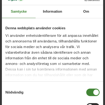
Samtycke
Information
Om
Relaterade nyheter
Denna webbplats använder cookies
9 januari 2026
Vi använder enhetsidentifierare för att anpassa innehållet
och annonserna till användarna, tillhandahålla funktioner
Regeringens friskoleförslag räcker inte –
för sociala medier och analysera vår trafik. Vi
Miljöpartiet kräver vinstförbud
vidarebefordrar även sådana identifierare och annan
information från din enhet till de sociala medier och
annons- och analysföretag som vi samarbetar med.
17 februari 2022
Dessa kan i sin tur kombinera informationen med annan
Debatt: Vinstutdelande aktiebolag hör
information som du har tillhandahållit eller som de har
inte hemma i skolan
samlat in när du har använt deras tjänster.
Samtyckesval
Nödvändig
17 februari 2022