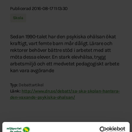
Publicerad 2016-08-17 11:13:30
Skola
Sedan 1990-talet har den psykiska ohälsan ökat
kraftigt, vart femte barn mår dåligt. Lärare och
rektorer behöver bättre stöd i arbetet med att
möta dessa elever. En stark elevhälsa, trygg
arbetsmiljö och ett medvetet pedagogiskt arbete
kan vara avgörande
Typ:
Debattartikel
Länk:
http://www.dn.se/debatt/sa-ska-skolan-hantera-
den-vaxande-psykiska-ohalsan/