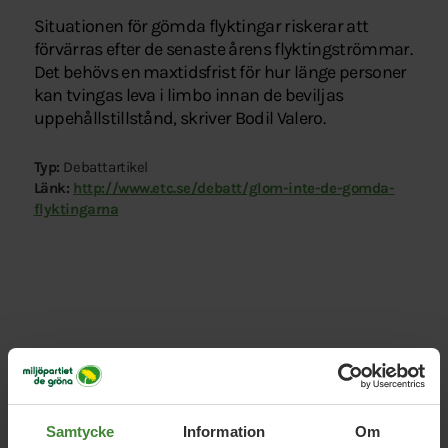
Situationen för gömda flyktingar riskerar att
förvärras efter de senaste årens flyktingströmmar.
Det behövs en maxtidsfrist för hur länge personer
kan tvingas leva i limbo innan de beviljas
uppehållstillstånd, skriver Bodil Valero.
Typ:
Debattartikel
Länk:
http://www.etc.se/debatt/glom-inte-de-gomda-
flyktingarna
Relaterade nyheter
Samtycke
Information
Om