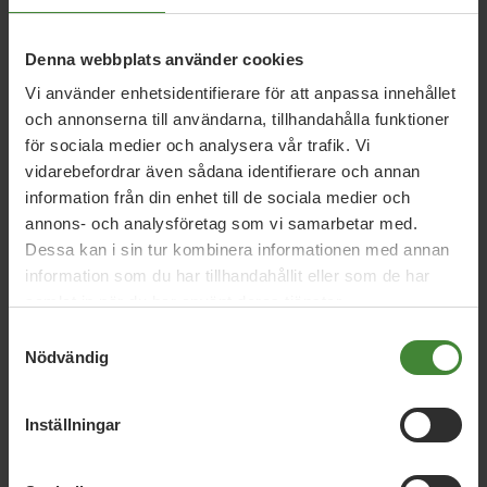
5 augusti 2026
Denna webbplats använder cookies
Miljöpartiet: Sverige måste ställa krav på
nya datacenter
Vi använder enhetsidentifierare för att anpassa innehållet
och annonserna till användarna, tillhandahålla funktioner
för sociala medier och analysera vår trafik. Vi
vidarebefordrar även sådana identifierare och annan
3 augusti 2026
information från din enhet till de sociala medier och
Pride är över – nu fortsätter kampen för
annons- och analysföretag som vi samarbetar med.
hbtqi-personers rättigheter
Dessa kan i sin tur kombinera informationen med annan
information som du har tillhandahållit eller som de har
samlat in när du har använt deras tjänster.
30 juli 2026
Samtyckesval
Earth Overshoot Day: Naturkrisen är en
Nödvändig
säkerhetsfråga
Inställningar
Läs alla nyheter